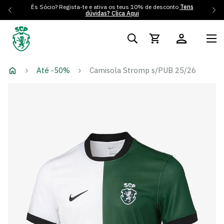
És Sócio? Regista-te e ativa os teus 10% de desconto
Tens
dúvidas? Clica Aqui
Até -50%
Camisola Stromp s/PUB 25/26