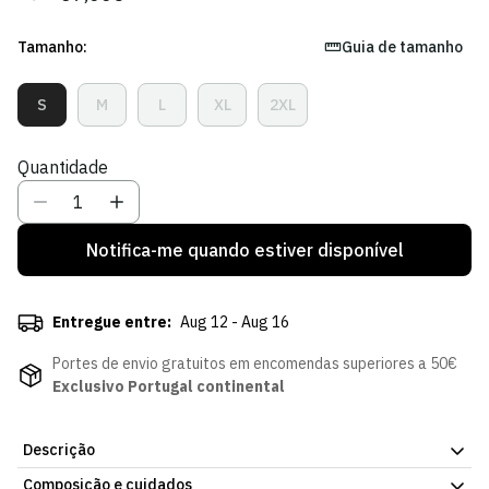
regular
de
venda
Tamanho:
Guia de tamanho
S
M
L
XL
2XL
Variante
Variante
Variante
Variante
Variante
Esgotada
Esgotada
Esgotada
Esgotada
Esgotada
Ou
Ou
Ou
Ou
Ou
Quantidade
Indisponível
Indisponível
Indisponível
Indisponível
Indisponível
Notifica-me quando estiver disponível
Entregue entre:
Aug 12 - Aug 16
Portes de envio gratuitos em encomendas superiores a 50€
Exclusivo Portugal continental
Descrição
Composição e cuidados