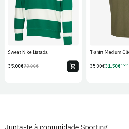
S
M
L
XL
2XL
S
M
L
Sweat Nike Listada
T-shirt Medium Oli
Sócio
35,00€
70,00€
Preço
35,00€
31,50€
Preço
Preço
Preço
regular
regular
de
de
venda
Sócio
Junta-te à comunidade Sporting