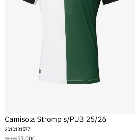
Camisola Stromp s/PUB 25/26
2010131577
57,00€
95,00€
Preço
Preço