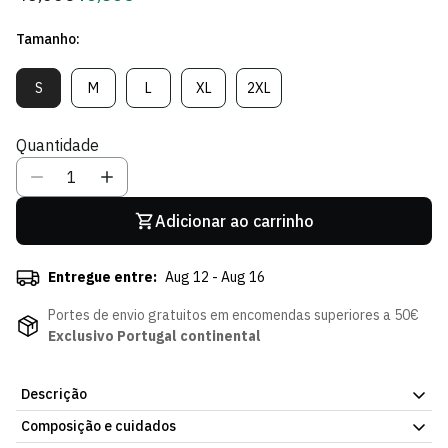
regular
de
Tamanho:
Sócio
S
M
L
XL
2XL
Variante
Variante
Variante
Variante
Variante
Esgotada
Esgotada
Esgotada
Esgotada
Esgotada
Ou
Ou
Ou
Ou
Ou
Quantidade
Indisponível
Indisponível
Indisponível
Indisponível
Indisponível
Adicionar ao carrinho
Entregue entre:
Aug 12 - Aug 16
Portes de envio gratuitos em encomendas superiores a 50€
Exclusivo Portugal continental
Descrição
Composição e cuidados
Camisola Preta Sports. Pensado para o treino e para o dia a dia