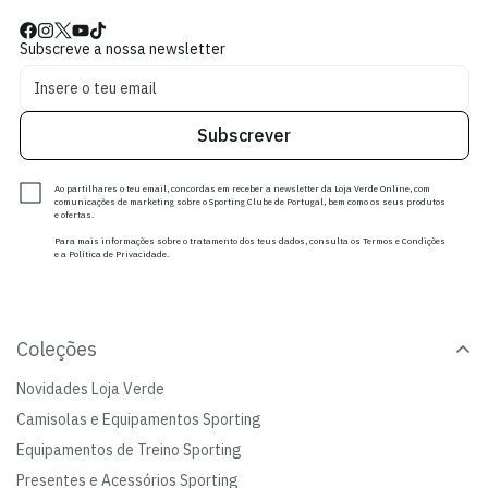
Subscreve a nossa newsletter
Subscrever
Ao partilhares o teu email, concordas em receber a newsletter da Loja Verde Online, com
comunicações de marketing sobre o Sporting Clube de Portugal, bem como os seus produtos
e ofertas.
Para mais informações sobre o tratamento dos teus dados, consulta os Termos e Condições
e a Política de Privacidade.
Coleções
Novidades Loja Verde
Camisolas e Equipamentos Sporting
Equipamentos de Treino Sporting
Presentes e Acessórios Sporting