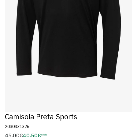
Camisola Preta Sports
2030331326
45,00€
40,50€
Preço
Sócio
Preço