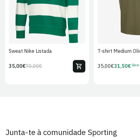
Sweat Nike Listada
T-shirt Medium Oli
Sócio
35,00€
70,00€
Preço
35,00€
31,50€
Preço
Preço
Preço
regular
regular
de
de
venda
Sócio
Junta-te à comunidade Sporting