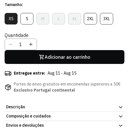
Tamanho:
venda
XS
S
M
L
XL
2XL
3XL
Variante
Variante
Variante
Variante
Variante
Variante
Variante
Esgotada
Esgotada
Esgotada
Esgotada
Esgotada
Esgotada
Esgotada
Ou
Ou
Ou
Ou
Ou
Ou
Ou
Quantidade
Indisponível
Indisponível
Indisponível
Indisponível
Indisponível
Indisponível
Indisponível
Adicionar ao carrinho
Entregue entre:
Aug 11 - Aug 15
Portes de envio gratuitos em encomendas superiores a 50€
Exclusivo Portugal continental
Descrição
Composição e cuidados
Camisa Otherwise Padrão. Corte simples, para o dia a dia. Fácil
de combinar com o resto do guarda-roupa. Envio para Portugal e
Envios e devoluções