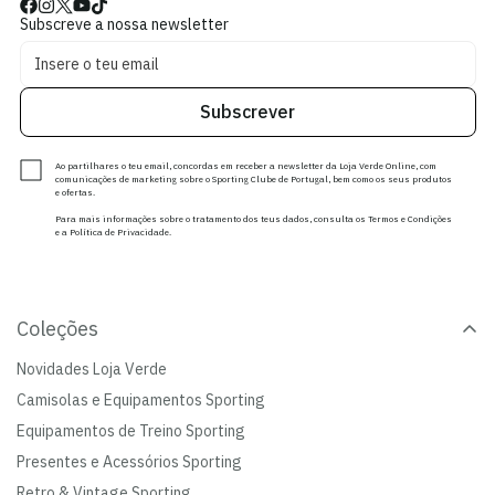
Subscreve a nossa newsletter
Subscrever
Ao partilhares o teu email, concordas em receber a newsletter da Loja Verde Online, com
comunicações de marketing sobre o Sporting Clube de Portugal, bem como os seus produtos
e ofertas.
Para mais informações sobre o tratamento dos teus dados, consulta os Termos e Condições
e a Política de Privacidade.
Coleções
Novidades Loja Verde
Camisolas e Equipamentos Sporting
Equipamentos de Treino Sporting
Presentes e Acessórios Sporting
Retro & Vintage Sporting