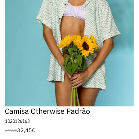
Camisa Otherwise Padrão
1020126163
32,45€
64,90€
Preço
Preço
regular
de