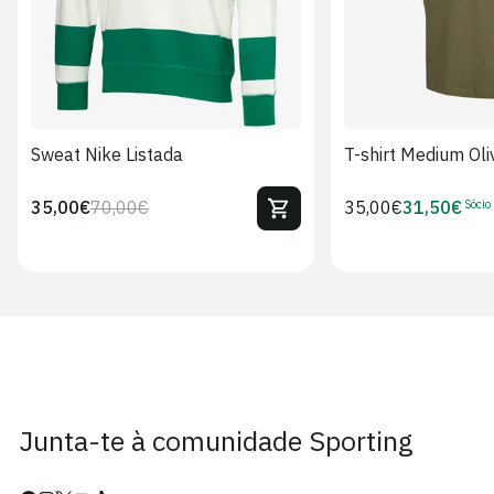
Sweat Nike Listada
T-shirt Medium Oli
Sócio
35,00€
70,00€
Preço
35,00€
31,50€
Preço
Preço
Preço
regular
regular
de
de
venda
Sócio
Junta-te à comunidade Sporting