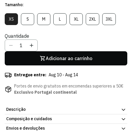
Tamanho:
venda
XS
S
M
L
XL
2XL
3XL
Variante
Variante
Variante
Variante
Variante
Variante
Variante
Esgotada
Esgotada
Esgotada
Esgotada
Esgotada
Esgotada
Esgotada
Ou
Ou
Ou
Ou
Ou
Ou
Ou
Quantidade
Indisponível
Indisponível
Indisponível
Indisponível
Indisponível
Indisponível
Indisponível
Adicionar ao carrinho
Entregue entre:
Aug 10 - Aug 14
Portes de envio gratuitos em encomendas superiores a 50€
Exclusivo Portugal continental
Descrição
Composição e cuidados
Representa o Sporting CP com elegância usando a Camisa
de Manga Comprida Otherwise.
Com um design distinto que
Envios e devoluções