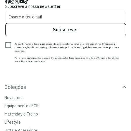
Subscreve a nossa newsletter
Subscrever
Ao partilhares o teu email, concordas em receber a newsletter da Loja Verde Online, com
comunicações de marketing sobre o Sporting Clube de Portugal, bem como os seus produtos
e ofertas.
Para mais informações sobre o tratamento dos teus dados, consulta os Termos e Condições
e a Política de Privacidade.
Coleções
Novidades
Equipamentos SCP
Matchday e Treino
Lifestyle
Gifts e Acessórios