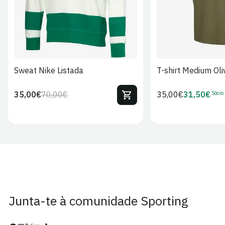
Sweat Nike Listada
T-shirt Medium Oli
Sócio
35,00€
70,00€
Preço
35,00€
31,50€
Preço
Preço
Preço
regular
regular
de
de
venda
Sócio
Junta-te à comunidade Sporting