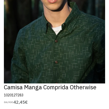
Camisa Manga Comprida Otherwise
1020127283
42,45€
84,90€
Preço
Preço
regular
de