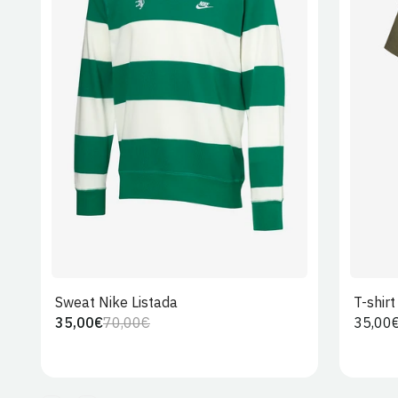
S
M
L
XL
2XL
Sweat Nike Listada
T-shir
35,00€
70,00€
Preço
35,00
Preço
Preço
regula
regular
de
venda