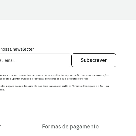
 nossa newsletter
Subscrever
res o teu email, concordas em receber a newsletter da Loja Verde Online, com comunicações
g sobre o Sporting Clube de Portugal, bem como os seus produtos e ofertas.
nformações sobre o tratamento dos teus dados, consulta os Termos e Condições e a Política
ade.
r
Formas de pagamento