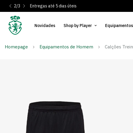
2
/
3
Entregas até 5 dias úteis
Novidades
Shop by Player
Equipamentos
Homepage
Equipamentos de Homem
Calções Trei