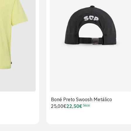
XL
2XL
S/M
M/L
L/XL
Boné Preto Swoosh Metálico
Sócio
Preço
25,00€
22,50€
Preço
regular
de
Sócio