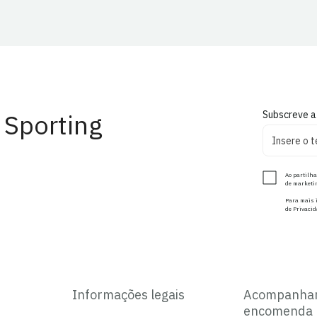
 Sporting
Subscreve a
Ao partilha
de marketin
Para mais i
de Privacid
Informações legais
Acompanha
encomenda