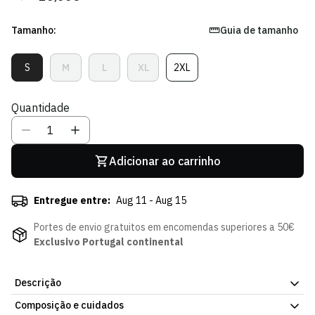
regular
de
venda
Tamanho:
Guia de tamanho
S
M
L
XL
2XL
Variante
Variante
Variante
Variante
Variante
Esgotada
Esgotada
Esgotada
Esgotada
Esgotada
Ou
Ou
Ou
Ou
Ou
Quantidade
Indisponível
Indisponível
Indisponível
Indisponível
Indisponível
Adicionar ao carrinho
Entregue entre:
Aug 11 - Aug 15
Portes de envio gratuitos em encomendas superiores a 50€
Exclusivo Portugal continental
Descrição
Composição e cuidados
Calções Stromp 24/25, peça oficial da Loja Verde Online. Cintura