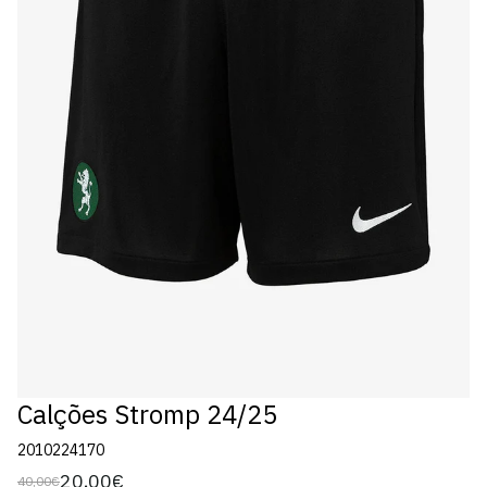
Calções Stromp 24/25
2010224170
20,00€
40,00€
Preço
Preço