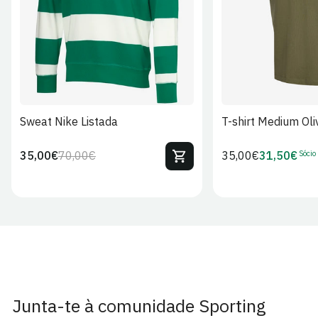
Sweat Nike Listada
T-shirt Medium Oli
Sócio
35,00€
70,00€
Preço
35,00€
31,50€
Preço
Preço
Preço
regular
regular
de
de
venda
Sócio
Junta-te à comunidade Sporting