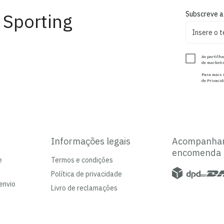
 Sporting
Subscreve a
Ao partilha
de marketin
Para mais i
de Privacid
Informações legais
Acompanha
encomenda
e
Termos e condições
Política de privacidade
envio
Livro de reclamações