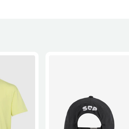
XL
2XL
S/M
M/L
L/XL