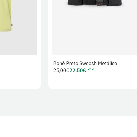
Boné Preto Swoosh Metálico
Sócio
Preço
25,00€
22,50€
Preço
regular
de
Sócio