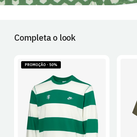
Completa o look
PROMOÇÃO - 50%
S
M
L
XL
2XL