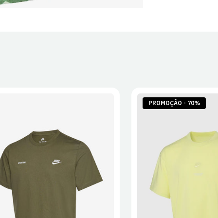
PROMOÇÃO - 70%
S
M
L
XL
2XL
S
M
L