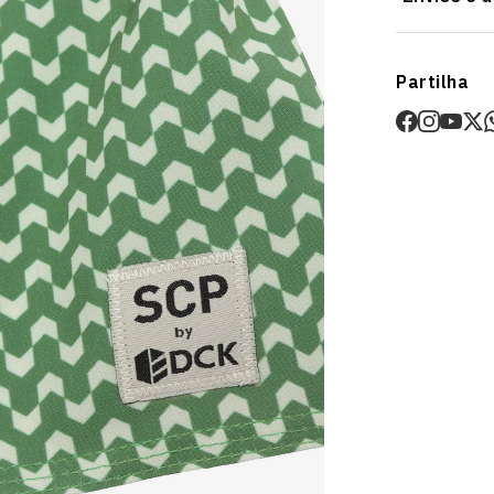
Envios
Partilha
Prazo estima
O valor dos p
Devoluções
30 dias após
Artigos pers
Para mais in
Devoluções
.