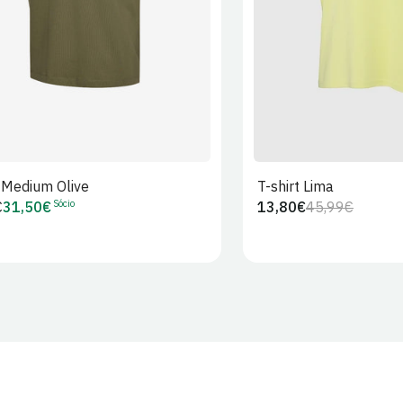
t Medium Olive
T-shirt Lima
Sócio
€
31,50€
13,80€
45,99€
Preço
Preço
Preço
r
de
regular
de
Sócio
venda