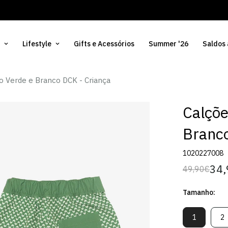
Lifestyle
Gifts e Acessórios
Summer '26
Saldos
o Verde e Branco DCK - Criança
Calçõe
Branco
1020227008
34,
49,90€
Preço
Preço
regular
de
Tamanho:
venda
1
2
Variante
V