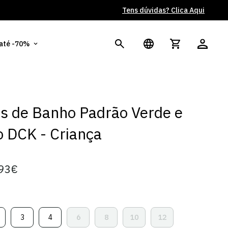
Tens dúvidas? Clica Aqui
Po
 até -70%
s de Banho Padrão Verde e
 DCK - Criança
93€
3
4
6
8
10
12
ariante
Variante
Variante
Variante
Variante
Variante
Variante