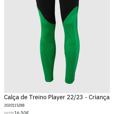
Calça de Treino Player 22/23 - Criança
2020115288
16,50€
54,99€
Preço
Preço