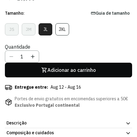
regular
de
venda
Tamanho:
Guia de tamanho
JS
JM
JL
JXL
Variante
Variante
Variante
Variante
Esgotada
Esgotada
Esgotada
Esgotada
Ou
Ou
Ou
Ou
Quantidade
Indisponível
Indisponível
Indisponível
Indisponível
Adicionar ao carrinho
Entregue entre:
Aug 12 - Aug 16
Portes de envio gratuitos em encomendas superiores a 50€
Exclusivo Portugal continental
Descrição
Composição e cuidados
Para o teu pequeno atleta dar tudo nos treinos com o conforto