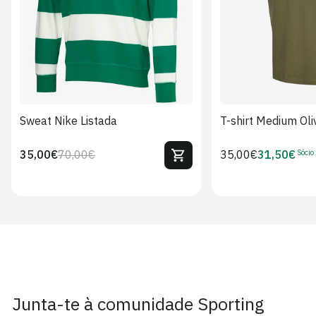
Sweat Nike Listada
T-shirt Medium Oli
Sócio
35,00€
70,00€
Preço
35,00€
31,50€
Preço
Preço
Preço
regular
regular
de
de
venda
Sócio
Junta-te à comunidade Sporting