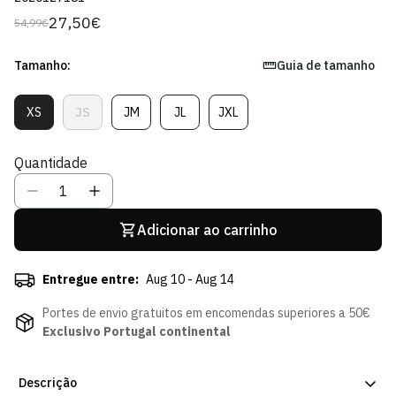
27,50€
54,99€
Preço
Preço
regular
de
venda
Tamanho:
Guia de tamanho
XS
JS
JM
JL
JXL
Variante
Variante
Variante
Variante
Variante
Esgotada
Esgotada
Esgotada
Esgotada
Esgotada
Ou
Ou
Ou
Ou
Ou
Quantidade
Indisponível
Indisponível
Indisponível
Indisponível
Indisponível
Adicionar ao carrinho
Entregue entre:
Aug 10 - Aug 14
Portes de envio gratuitos em encomendas superiores a 50€
Exclusivo Portugal continental
Descrição