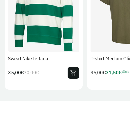
S
M
L
XL
2XL
S
M
L
Sweat Nike Listada
T-shirt Medium Oli
Sócio
35,00€
70,00€
Preço
35,00€
31,50€
Preço
Preço
Preço
regular
regular
de
de
venda
Sócio