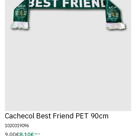
Cachecol Best Friend PET 90cm
1020319096
9,00€
8,10€
Preço
Sócio
Preço