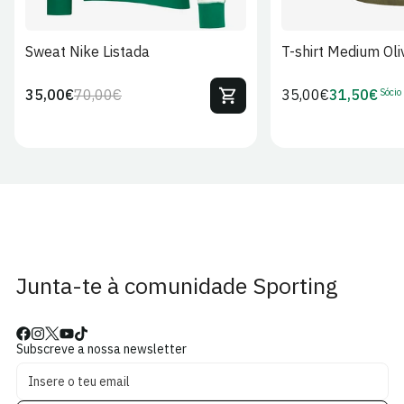
Sweat Nike Listada
T-shirt Medium Oli
Sócio
35,00€
70,00€
Preço
35,00€
31,50€
Preço
Preço
Preço
regular
regular
de
de
venda
Sócio
Junta-te à comunidade Sporting
Subscreve a nossa newsletter