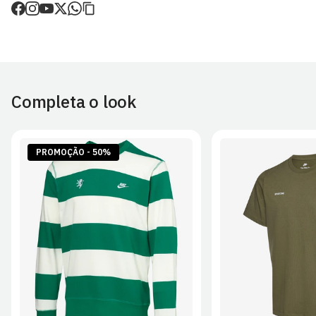
de envio.
O valor dos portes é calculado no checkout.
Devoluções
30 dias após a recepção da encomenda - aplicam-se
Termos e
Condições.
Completa o look
Artigos personalizados não podem ser devolvidos.
Para mais informações, consulta a página de
Métodos e Custos
de Envio
e
Devoluções
.
PROMOÇÃO - 50%
S
M
L
XL
2XL
S
M
L