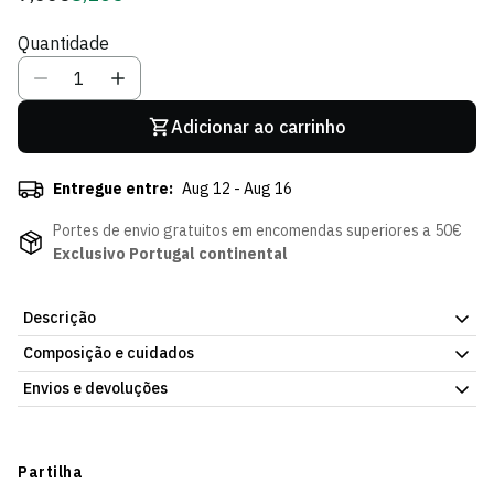
regular
de
Quantidade
Sócio
Adicionar ao carrinho
Entregue entre:
Aug 12 - Aug 16
Portes de envio gratuitos em encomendas superiores a 50€
Exclusivo Portugal continental
Descrição
Composição e cuidados
Cachecol Best Friend PET 90cm, da Loja Verde Online. Peça
pensada para os mais novos. Já disponível na Loja Verde Online.
Envios e devoluções
Envios
Prazo estimado de entrega varia consoante o destino e método
Partilha