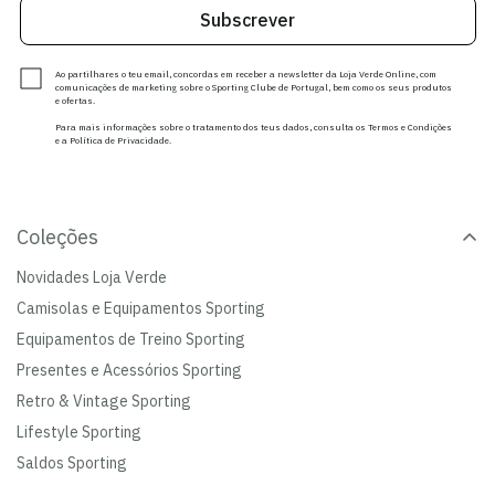
Subscrever
Ao partilhares o teu email, concordas em receber a newsletter da Loja Verde Online, com
comunicações de marketing sobre o Sporting Clube de Portugal, bem como os seus produtos
e ofertas.
Para mais informações sobre o tratamento dos teus dados, consulta os Termos e Condições
e a Política de Privacidade.
Coleções
Novidades Loja Verde
Camisolas e Equipamentos Sporting
Equipamentos de Treino Sporting
Presentes e Acessórios Sporting
Retro & Vintage Sporting
Lifestyle Sporting
Saldos Sporting