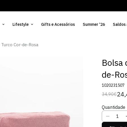
Lifestyle
Gifts e Acessórios
Summer '26
Saldos
a Turco Cor-de-Rosa
Bolsa 
de-Ro
1020231507
24,
34,90€
Preço
Preço
regular
de
Quantidade
venda