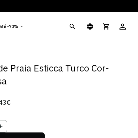
És
 até -70%
de Praia Esticca Turco Cor-
sa
43€