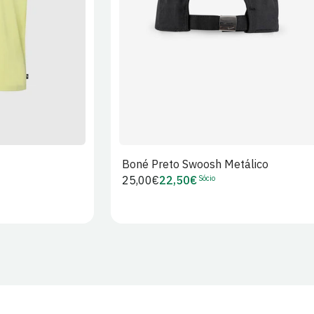
Boné Preto Swoosh Metálico
Sócio
Preço
25,00€
22,50€
Preço
regular
de
Sócio