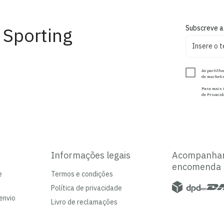
 Sporting
Subscreve a
Ao partilha
de marketin
Para mais i
de Privacid
Informações legais
Acompanha
encomenda
e
Termos e condições
Política de privacidade
envio
Livro de reclamações