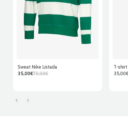
Sweat Nike Listada
T-shir
35,00€
70,00€
Preço
35,00
Preço
Preço
regula
regular
de
venda