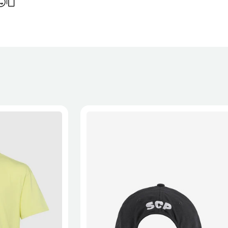
ortes é calculado no checkout.
 a recepção da encomenda - aplicam-se
Termos e Condições.
onalizados não podem ser devolvidos.
formações, consulta a página de
Métodos e Custos de Envio
e
XL
2XL
S/M
M/L
L/XL