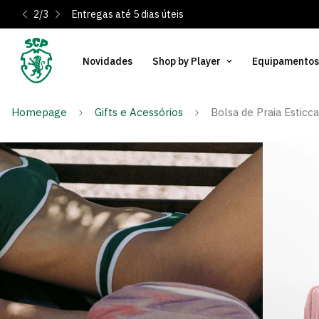
2
/
3
Entregas até 5 dias úteis
Novidades
Shop by Player
Equipamentos
Homepage
Gifts e Acessórios
Bolsa de Praia Esticc