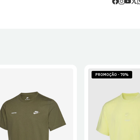
O valor dos p
Devoluções
30 dias após
Artigos pers
Para mais in
Devoluções
.
PROMOÇÃO - 70%
S
M
L
XL
2XL
S
M
L