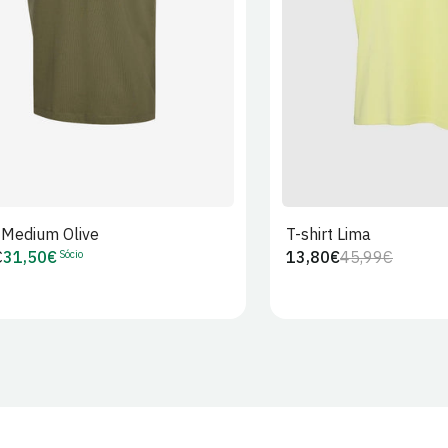
t Medium Olive
T-shirt Lima
Sócio
€
31,50€
13,80€
45,99€
Preço
Preço
Preço
r
de
regular
de
Sócio
venda