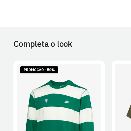
Completa o look
PROMOÇÃO - 50%
S
M
L
XL
2XL