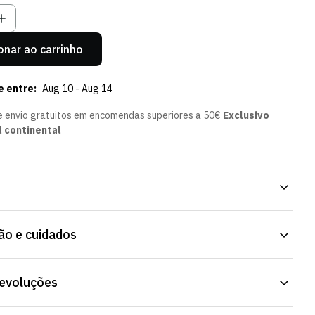
onar ao carrinho
e entre:
Aug 10 - Aug 14
e envio gratuitos em encomendas superiores a 50€
Exclusivo
l continental
s Floral, para a praia ou a piscina. Tecido de secagem rápida,
o e cuidados
uso contínuo. Disponível na Loja Verde Online.
devoluções