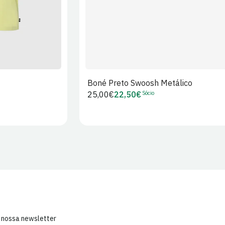
Boné Preto Swoosh Metálico
Sócio
Preço
25,00€
22,50€
Preço
regular
de
Sócio
 nossa newsletter