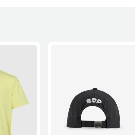
XL
2XL
S/M
M/L
L/XL