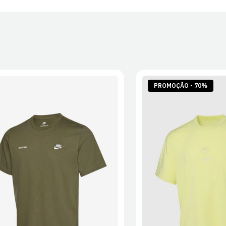
PROMOÇÃO - 70%
S
M
L
XL
2XL
S
M
L