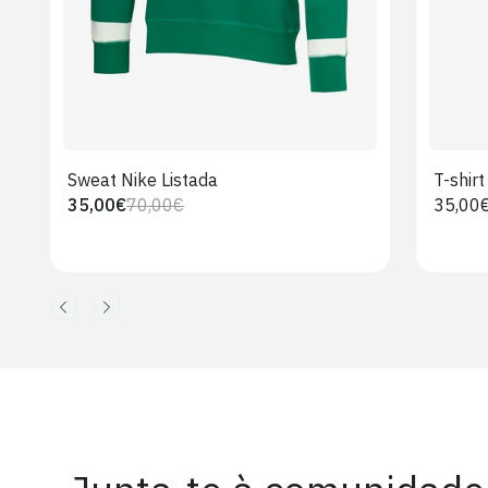
Sweat Nike Listada
T-shir
35,00€
70,00€
Preço
35,00
Preço
Preço
regula
regular
de
venda