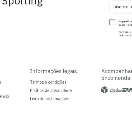
 Sporting
Ao partilha
de marketin
Para mais i
de Privacid
Informações legais
Acompanha
encomenda
e
Termos e condições
Política de privacidade
envio
Livro de reclamações