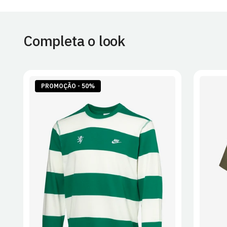
Completa o look
PROMOÇÃO - 50%
S
M
L
XL
2XL