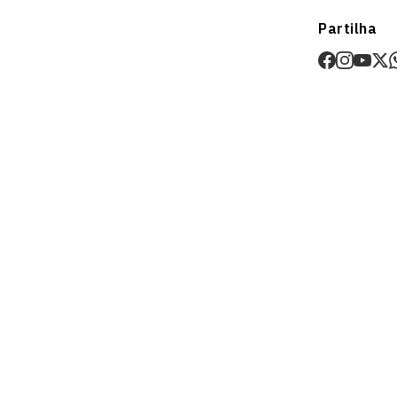
Envios
Partilha
Prazo estima
O valor dos p
Devoluções
30 dias após
Artigos pers
Para mais in
Devoluções
.