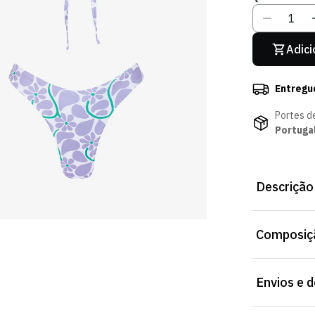
Adici
Entregu
Portes d
Portuga
Descrição
Biquíni Missu
Composiçã
prático para 
Envios e 