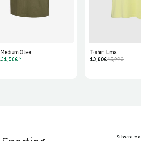
t Medium Olive
T-shirt Lima
Sócio
€
31,50€
13,80€
45,99€
Preço
Preço
Preço
r
de
regular
de
Sócio
venda
Subscreve a