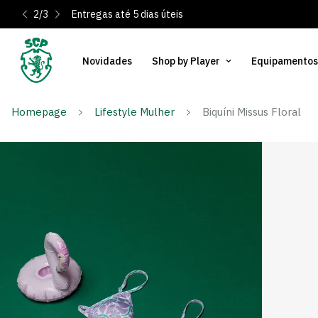
2
/
3
Entregas até 5 dias úteis
Novidades
Shop by Player
Equipamentos
Homepage
Lifestyle Mulher
Biquíni Missus Floral