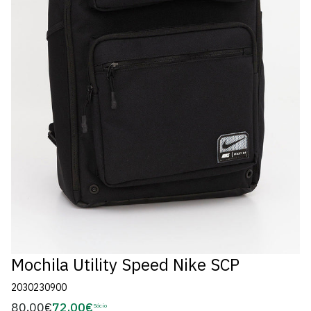
Mochila Utility Speed Nike SCP
2030230900
80,00€
72,00€
Preço
Sócio
Preço