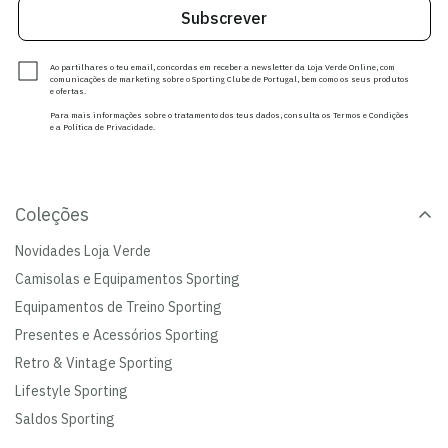
Subscrever
Ao partilhares o teu email, concordas em receber a newsletter da Loja Verde Online, com
comunicações de marketing sobre o Sporting Clube de Portugal, bem como os seus produtos
e ofertas.
Para mais informações sobre o tratamento dos teus dados, consulta os Termos e Condições
e a Política de Privacidade.
Coleções
Novidades Loja Verde
Camisolas e Equipamentos Sporting
Equipamentos de Treino Sporting
Presentes e Acessórios Sporting
Retro & Vintage Sporting
Lifestyle Sporting
Saldos Sporting