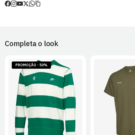
de envio.
O valor dos portes é calculado no checkout.
Devoluções
30 dias após a recepção da encomenda - aplicam-se
Termos e
Condições.
Completa o look
Artigos personalizados não podem ser devolvidos.
Para mais informações, consulta a página de
Métodos e Custos
de Envio
e
Devoluções
.
PROMOÇÃO - 50%
S
M
L
XL
2XL
S
M
L