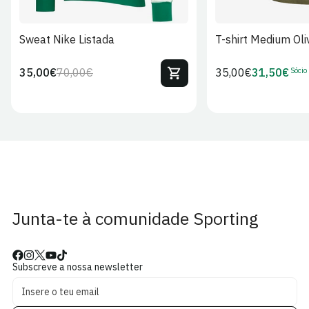
Sweat Nike Listada
T-shirt Medium Oli
Sócio
35,00€
70,00€
Preço
35,00€
31,50€
Preço
Preço
Preço
regular
regular
de
de
venda
Sócio
Junta-te à comunidade Sporting
Subscreve a nossa newsletter