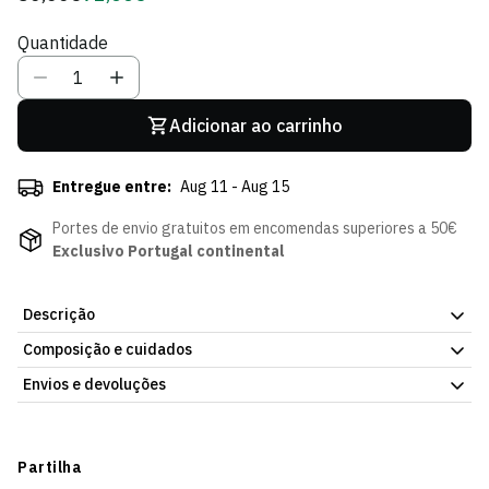
regular
de
Quantidade
Sócio
Adicionar ao carrinho
Entregue entre:
Aug 11 - Aug 15
Portes de envio gratuitos em encomendas superiores a 50€
Exclusivo Portugal continental
Descrição
Composição e cuidados
Mochila Utility Speed Nike SCP, com o emblema do Sporting
Clube de Portugal. Compartimentos pensados para organizar o
Envios e devoluções
28 cm x 48 cm x 15 cm
essencial. Consulta a ficha do artigo para mais detalhes.
Envios
Prazo estimado de entrega varia consoante o destino e método
Partilha