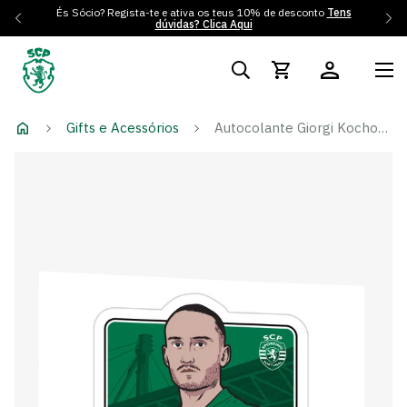
És Sócio? Regista-te e ativa os teus 10% de desconto
Tens
dúvidas? Clica Aqui
Gifts e Acessórios
Autocolante Giorgi Kochorashvili 25/26