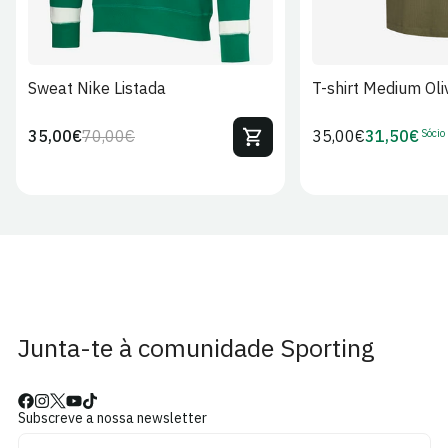
Sweat Nike Listada
T-shirt Medium Oli
Sócio
35,00€
70,00€
Preço
35,00€
31,50€
Preço
Preço
Preço
regular
regular
de
de
venda
Sócio
Junta-te à comunidade Sporting
Subscreve a nossa newsletter