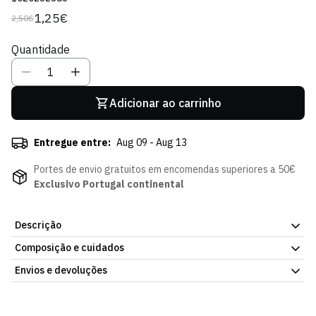
1,25€
2,50€
Preço
Preço
regular
de
Quantidade
venda
Adicionar ao carrinho
Entregue entre:
Aug 09 - Aug 13
Portes de envio gratuitos em encomendas superiores a 50€
Exclusivo Portugal continental
Descrição
Composição e cuidados
Autocolante Giorgi Kochorashvili 25/26, artigo de coleção da
Loja Verde Online. Faz parte da coleção oficial de plantel da Loja
Envios e devoluções
Verde Online. Consulta a ficha do artigo para mais detalhes.
Envios