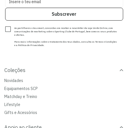
Subscrever
Ao partilhares o teu email, concordas em receber a newsletter da Loja Verde Online, com
comunicações de marketing sobre o Sporting Clube de Portugal, bem como os seus produtos
e ofertas.
Para mais informações sobre o tratamento dos teus dados, consulta os Termos e Condições
e a Política de Privacidade.
Coleções
Novidades
Equipamentos SCP
Matchday e Treino
Lifestyle
Gifts e Acessórios
Apoio ao cliente