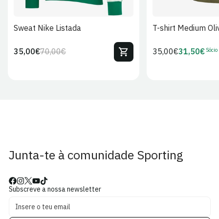
Sweat Nike Listada
T-shirt Medium Oli
Sócio
35,00€
70,00€
Preço
35,00€
31,50€
Preço
Preço
Preço
regular
regular
de
de
venda
Sócio
Junta-te à comunidade Sporting
Subscreve a nossa newsletter