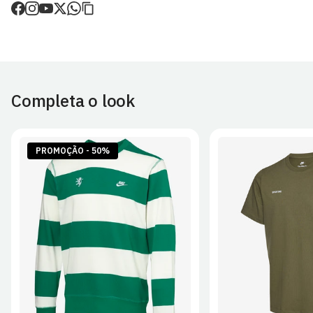
de envio.
O valor dos portes é calculado no checkout.
Devoluções
30 dias após a recepção da encomenda - aplicam-se
Termos e
Condições.
Completa o look
Artigos personalizados não podem ser devolvidos.
Para mais informações, consulta a página de
Métodos e Custos
de Envio
e
Devoluções
.
PROMOÇÃO - 50%
S
M
L
XL
2XL
S
M
L