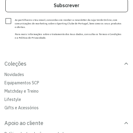
Subscrever
Ao partilhares o teu email, concordas em receber a newsletter da Loja Verde Online, com
comunicações de marketing sobre o Sporting Clube de Portugal, bem como os seus produtos
e ofertas.
Para mais informações sobre o tratamento dos teus dados, consulta os Termos e Condições
e a Política de Privacidade.
Coleções
Novidades
Equipamentos SCP
Matchday e Treino
Lifestyle
Gifts e Acessórios
Apoio ao cliente