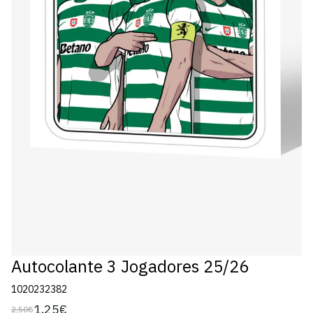
Autocolante 3 Jogadores 25/26
1020232382
1,25€
2,50€
Preço
Preço