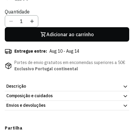
regular
de
Quantidade
venda
Adicionar ao carrinho
Entregue entre:
Aug 10 - Aug 14
Portes de envio gratuitos em encomendas superiores a 50€
Exclusivo Portugal continental
Descrição
Composição e cuidados
Autocolante 3 Jogadores 25/26, com o emblema do Sporting
Clube de Portugal. Peça pequena, para o dia a dia ou para
Envios e devoluções
oferecer. Já disponível na Loja Verde Online.
Envios
Prazo estimado de entrega varia consoante o destino e método
Partilha