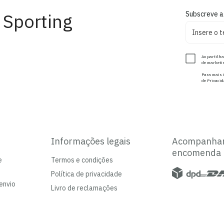
 Sporting
Subscreve a
Ao partilha
de marketin
Para mais i
de Privacid
Informações legais
Acompanha
encomenda
e
Termos e condições
Política de privacidade
envio
Livro de reclamações