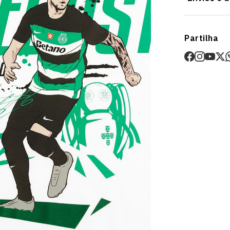
Envios
Partilha
Prazo estima
O valor dos p
Devoluções
30 dias após
Artigos pers
Para mais in
Devoluções
.