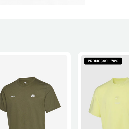
PROMOÇÃO - 70%
S
M
L
XL
2XL
S
M
L