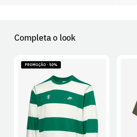
Completa o look
PROMOÇÃO - 50%
S
M
L
XL
2XL