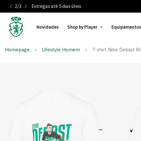
2
/
3
Entregas até 5 dias úteis
Novidades
Shop by Player
Equipamentos
Homepage
Lifestyle Homem
T-shirt Nike Debast 