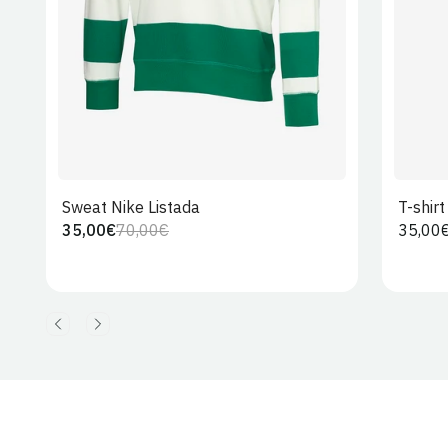
Sweat Nike Listada
T-shir
35,00€
70,00€
Preço
35,00
Preço
Preço
regula
regular
de
venda