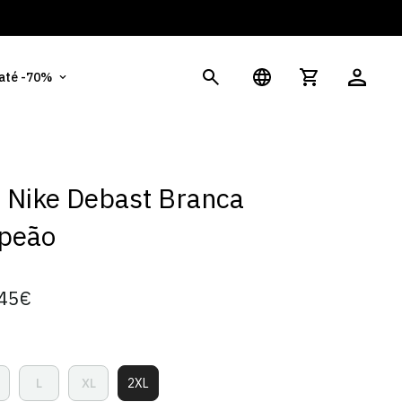
És
 até -70%
t Nike Debast Branca
peão
45€
L
XL
2XL
ariante
Variante
Variante
Variante