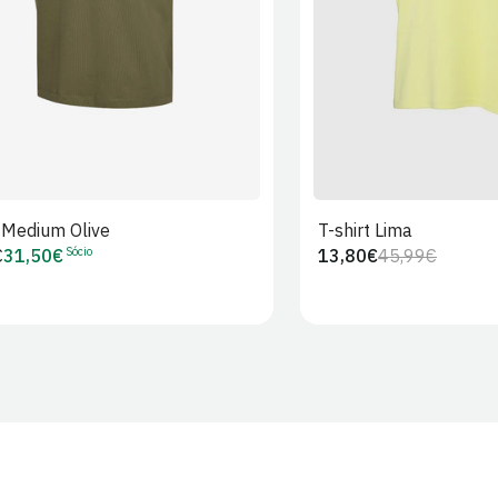
t Medium Olive
T-shirt Lima
Sócio
€
31,50€
13,80€
45,99€
Preço
Preço
Preço
r
de
regular
de
Sócio
venda