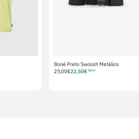
Boné Preto Swoosh Metálico
Sócio
Preço
25,00€
22,50€
Preço
regular
de
Sócio