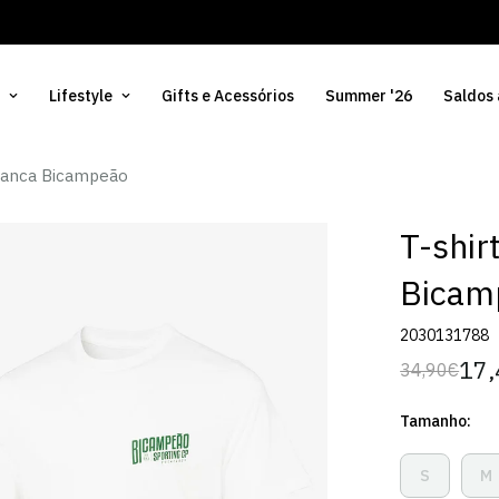
Lifestyle
Gifts e Acessórios
Summer '26
Saldos
Branca Bicampeão
T-shir
Bicam
2030131788
17,
34,90€
Preço
Preço
regular
de
Tamanho:
venda
S
M
Variante
V