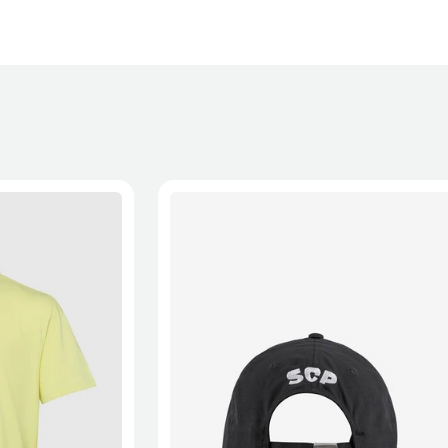
XL
2XL
S/M
M/L
L/XL