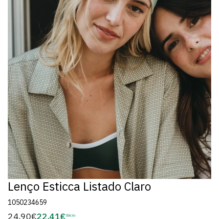
Lenço Esticca Listado Claro
1050234659
24,90€
22,41€
Preço
Sócio
Preço