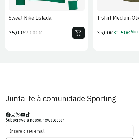
Sweat Nike Listada
T-shirt Medium Oli
Sócio
35,00€
70,00€
Preço
35,00€
31,50€
Preço
Preço
Preço
regular
regular
de
de
venda
Sócio
Junta-te à comunidade Sporting
Subscreve a nossa newsletter