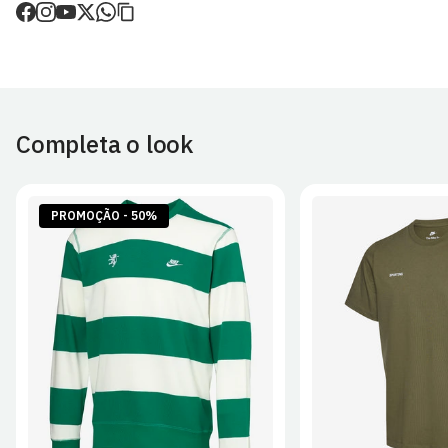
de envio.
O valor dos portes é calculado no checkout.
Devoluções
30 dias após a recepção da encomenda - aplicam-se
Termos e
Condições.
Completa o look
Artigos personalizados não podem ser devolvidos.
Para mais informações, consulta a página de
Métodos e Custos
de Envio
e
Devoluções
.
PROMOÇÃO - 50%
S
M
L
XL
2XL
S
M
L