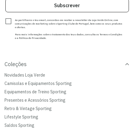
Subscrever
Ao partilhares o teu email, concordas em receber a newsletter da Loja Verde Online, com
comunicações de marketing sobre o Sporting Clube de Portugal, bem como os seus produtos
e ofertas.
Para mais informações sobre o tratamento dos teus dados, consulta os Termos e Condições
e a Política de Privacidade.
Coleções
Novidades Loja Verde
Camisolas e Equipamentos Sporting
Equipamentos de Treino Sporting
Presentes e Acessórios Sporting
Retro & Vintage Sporting
Lifestyle Sporting
Saldos Sporting