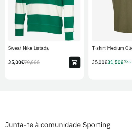
Sweat Nike Listada
T-shirt Medium Oli
Sócio
35,00€
70,00€
Preço
35,00€
31,50€
Preço
Preço
Preço
regular
regular
de
de
venda
Sócio
Junta-te à comunidade Sporting