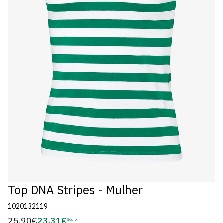
Top DNA Stripes - Mulher
1020132119
25,90€
23,31€
Preço
Sócio
Preço