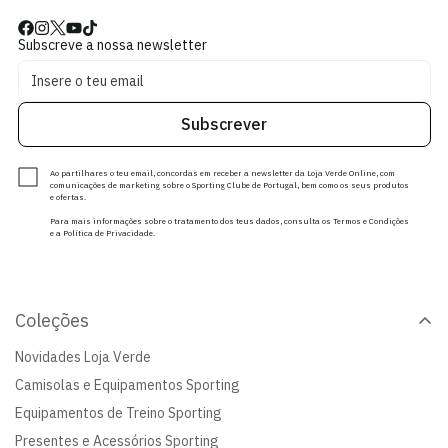
Subscreve a nossa newsletter
Subscrever
Ao partilhares o teu email, concordas em receber a newsletter da Loja Verde Online, com
comunicações de marketing sobre o Sporting Clube de Portugal, bem como os seus produtos
e ofertas.
Para mais informações sobre o tratamento dos teus dados, consulta os Termos e Condições
e a Política de Privacidade.
Coleções
Novidades Loja Verde
Camisolas e Equipamentos Sporting
Equipamentos de Treino Sporting
Presentes e Acessórios Sporting