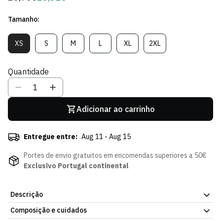
regular
de
Tamanho:
Sócio
XS
S
M
L
XL
2XL
Variante
Variante
Variante
Variante
Variante
Variante
Esgotada
Esgotada
Esgotada
Esgotada
Esgotada
Esgotada
Ou
Ou
Ou
Ou
Ou
Ou
Quantidade
Indisponível
Indisponível
Indisponível
Indisponível
Indisponível
Indisponível
Adicionar ao carrinho
Entregue entre:
Aug 11 - Aug 15
Portes de envio gratuitos em encomendas superiores a 50€
Exclusivo Portugal continental
Descrição
Composição e cuidados
Porque o orgulho leonino faz parte do teu ADN.
O Top DNA