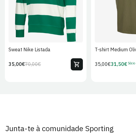
Sweat Nike Listada
T-shirt Medium Oli
Sócio
35,00€
70,00€
Preço
35,00€
31,50€
Preço
Preço
Preço
regular
regular
de
de
venda
Sócio
Junta-te à comunidade Sporting