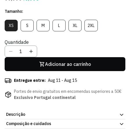
regular
de
Tamanho:
Sócio
XS
S
M
L
XL
2XL
Variante
Variante
Variante
Variante
Variante
Variante
Esgotada
Esgotada
Esgotada
Esgotada
Esgotada
Esgotada
Ou
Ou
Ou
Ou
Ou
Ou
Quantidade
Indisponível
Indisponível
Indisponível
Indisponível
Indisponível
Indisponível
Adicionar ao carrinho
Entregue entre:
Aug 11 - Aug 15
Portes de envio gratuitos em encomendas superiores a 50€
Exclusivo Portugal continental
Descrição
Composição e cuidados
Top de Corrida. Peça simples, pensada para o dia a dia. Tecido