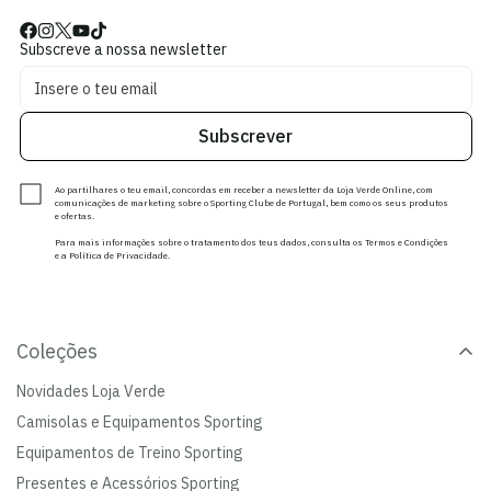
Subscreve a nossa newsletter
Subscrever
Ao partilhares o teu email, concordas em receber a newsletter da Loja Verde Online, com
comunicações de marketing sobre o Sporting Clube de Portugal, bem como os seus produtos
e ofertas.
Para mais informações sobre o tratamento dos teus dados, consulta os Termos e Condições
e a Política de Privacidade.
Coleções
Novidades Loja Verde
Camisolas e Equipamentos Sporting
Equipamentos de Treino Sporting
Presentes e Acessórios Sporting