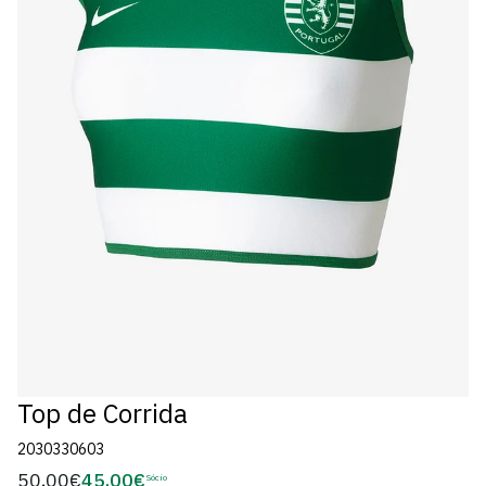
Top de Corrida
2030330603
50,00€
45,00€
Preço
Sócio
Preço