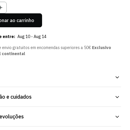
onar ao carrinho
e entre:
Aug 10 - Aug 14
e envio gratuitos em encomendas superiores a 50€
Exclusivo
l continental
da, com o emblema do Sporting Clube de Portugal. Tecido macio,
o e cuidados
ara uso prolongado. Envio para Portugal e para o estrangeiro.
devoluções