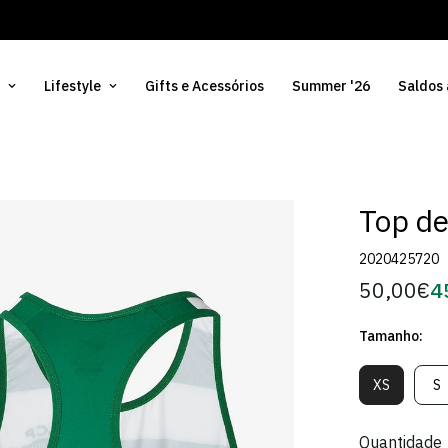
Lifestyle
Gifts e Acessórios
Summer '26
Saldos
Top de
2020425720
50,00€
4
Preço
Pr
regular
d
Tamanho:
Só
XS
S
Variante
V
Esgotada
E
Ou
O
Quantidade
Indisponív
In