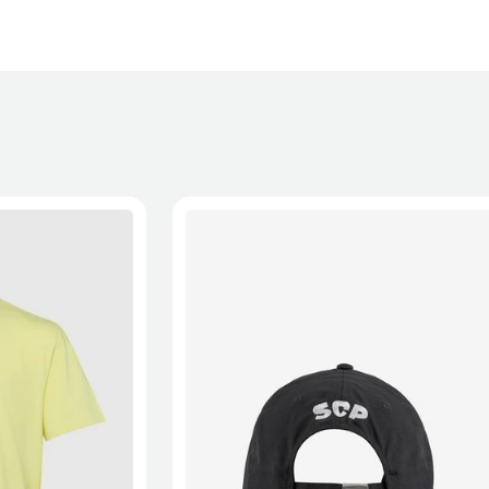
XL
2XL
S/M
M/L
L/XL