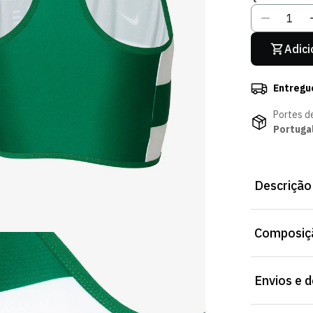
Adici
Entregu
Portes d
Portuga
Descrição
Top de Corri
Composiçã
confortável p
Envios e 