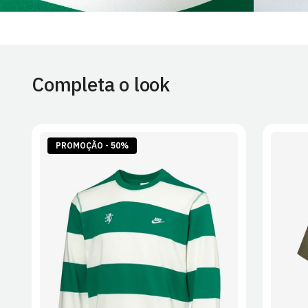
Completa o look
PROMOÇÃO - 50%
S
M
L
XL
2XL