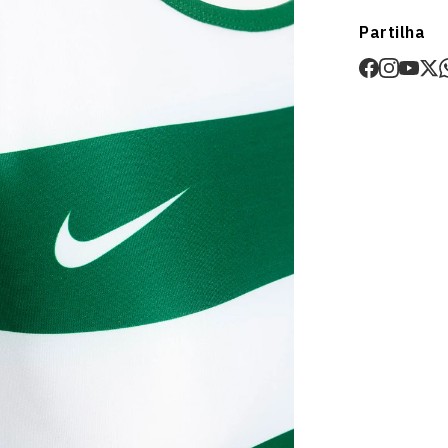
Envios
Partilha
Prazo estima
O valor dos p
Devoluções
30 dias após
Artigos pers
Para mais in
Devoluções
.