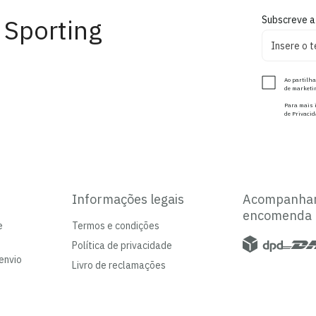
 Sporting
Subscreve a
Ao partilha
de marketin
Para mais i
de Privacid
Informações legais
Acompanha
encomenda
e
Termos e condições
Política de privacidade
envio
Livro de reclamações