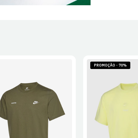
PROMOÇÃO - 70%
S
M
L
XL
2XL
S
M
L