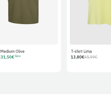
t Medium Olive
T-shirt Lima
Sócio
€
31,50€
13,80€
45,99€
Preço
Preço
Preço
r
de
regular
de
Sócio
venda