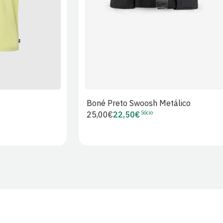
Boné Preto Swoosh Metálico
Sócio
Preço
25,00€
22,50€
Preço
regular
de
Sócio