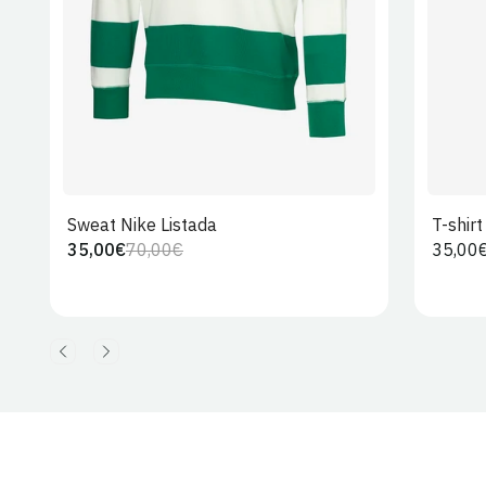
Sweat Nike Listada
T-shir
35,00€
70,00€
Preço
35,00
Preço
Preço
regula
regular
de
venda