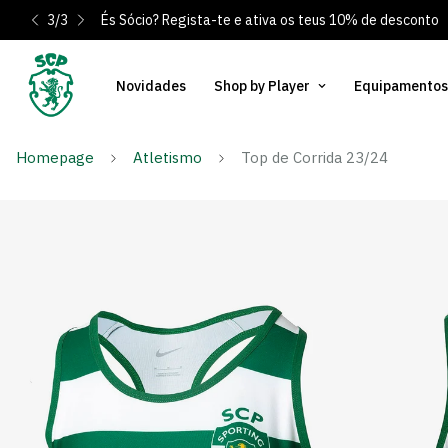
3
/
3
És Sócio? Regista-te e ativa os teus 10% de desconto
Novidades
Shop by Player
Equipamentos
Homepage
Atletismo
Top de Corrida 23/24