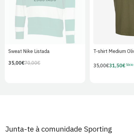
Sweat Nike Listada
T-shirt Medium Oli
35,00€
70,00€
Preço
Preço
Sócio
Preço
35,00€
31,50€
Preço
regular
de
regular
de
venda
Sócio
Junta-te à comunidade Sporting