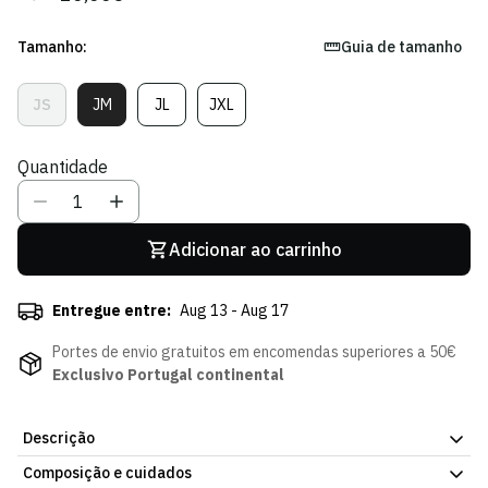
regular
de
venda
Tamanho:
Guia de tamanho
JS
JM
JL
JXL
Variante
Variante
Variante
Variante
Esgotada
Esgotada
Esgotada
Esgotada
Ou
Ou
Ou
Ou
Quantidade
Indisponível
Indisponível
Indisponível
Indisponível
Adicionar ao carrinho
Entregue entre:
Aug 13 - Aug 17
Portes de envio gratuitos em encomendas superiores a 50€
Exclusivo Portugal continental
Descrição
Composição e cuidados
T-shirt Treino Staff 24/25 - Criança. Peça simples, pensada para