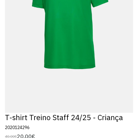
T-shirt Treino Staff 24/25 - Criança
2020124296
20,00€
40,00€
Preço
Preço