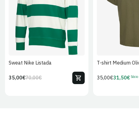
S
M
L
XL
2XL
S
M
L
Sweat Nike Listada
T-shirt Medium Oli
Sócio
35,00€
70,00€
Preço
35,00€
31,50€
Preço
Preço
Preço
regular
regular
de
de
venda
Sócio