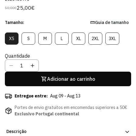
25,00€
50,00€
Preço
Preço
regular
de
venda
Tamanho:
Guia de tamanho
XS
S
M
L
XL
2XL
3XL
Variante
Variante
Variante
Variante
Variante
Variante
Variante
Esgotada
Esgotada
Esgotada
Esgotada
Esgotada
Esgotada
Esgotada
Ou
Ou
Ou
Ou
Ou
Ou
Ou
Quantidade
Indisponível
Indisponível
Indisponível
Indisponível
Indisponível
Indisponível
Indisponível
Adicionar ao carrinho
Entregue entre:
Aug 09 - Aug 13
Portes de envio gratuitos em encomendas superiores a 50€
Exclusivo Portugal continental
Descrição