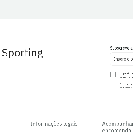
 Sporting
Subscreve a
Ao partilha
de marketin
Para mais i
de Privacid
Informações legais
Acompanha
encomenda