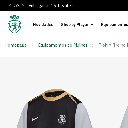
2
/
3
Entregas até 5 dias úteis
Novidades
Shop by Player
Equipamentos
Homepage
Equipamentos de Mulher
T-shirt Treino