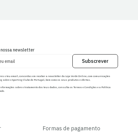
 nossa newsletter
Subscrever
res o teu email, concordas em receber a newsletter da Loja Verde Online, com comunicações
g sobre o Sporting Clube de Portugal, bem como os seus produtos e ofertas.
nformações sobre o tratamento dos teus dados, consulta os Termos e Condições e a Política
ade.
r
Formas de pagamento