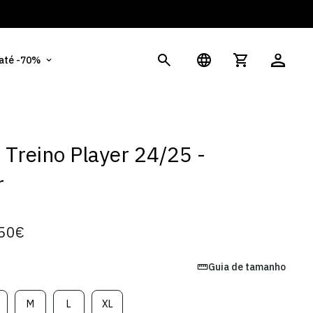
És
 até -70%
t Treino Player 24/25 -
r
50€
Guia de tamanho
M
L
XL
ariante
Variante
Variante
Variante