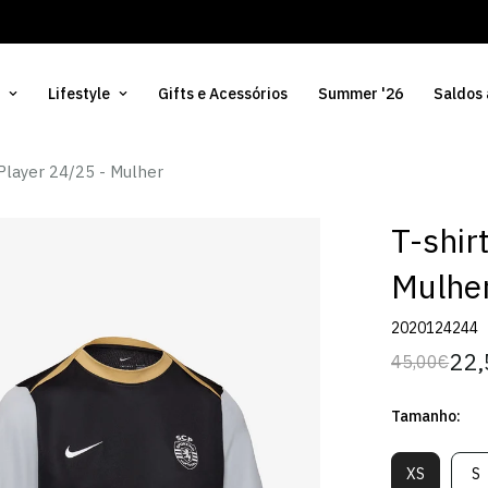
Lifestyle
Gifts e Acessórios
Summer '26
Saldos
 Player 24/25 - Mulher
T-shir
Mulhe
2020124244
22,
45,00€
Preço
Preço
regular
de
Tamanho:
venda
XS
S
Variante
V