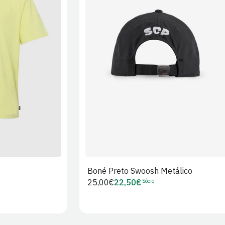
XL
2XL
S/M
M/L
L/XL
Boné Preto Swoosh Metálico
Sócio
Preço
25,00€
22,50€
Preço
regular
de
Sócio