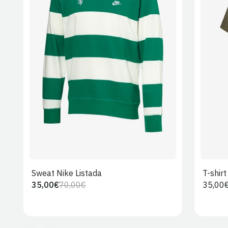
S
M
L
XL
2XL
Sweat Nike Listada
T-shir
35,00€
70,00€
Preço
35,00
Preço
Preço
regula
regular
de
venda