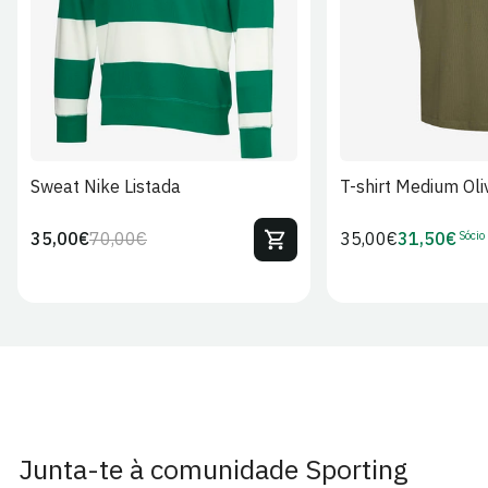
Sweat Nike Listada
T-shirt Medium Oli
Sócio
35,00€
70,00€
Preço
35,00€
31,50€
Preço
Preço
Preço
regular
regular
de
de
venda
Sócio
Junta-te à comunidade Sporting