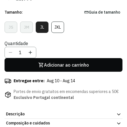
regular
de
venda
Tamanho:
Guia de tamanho
JS
JM
JL
JXL
Variante
Variante
Variante
Variante
Esgotada
Esgotada
Esgotada
Esgotada
Ou
Ou
Ou
Ou
Quantidade
Indisponível
Indisponível
Indisponível
Indisponível
Adicionar ao carrinho
Entregue entre:
Aug 10 - Aug 14
Portes de envio gratuitos em encomendas superiores a 50€
Exclusivo Portugal continental
Descrição
Composição e cuidados
Traz o Leão ao peito desde cedo. A T-shirt de Treino Player do