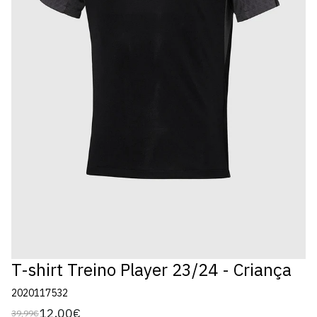
T-shirt Treino Player 23/24 - Criança
2020117532
12,00€
39,99€
Preço
Preço