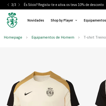
3
/
3
És Sócio? Regista-te e ativa os teus 10% de desconto
Novidades
Shop by Player
Equipamentos
Homepage
Equipamentos de Homem
T-shirt Trei