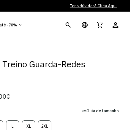
Tens dúvidas? Clica Aqui
Po
 até -70%
t Treino Guarda-Redes
00€
Guia de tamanho
L
XL
2XL
ariante
Variante
Variante
Variante