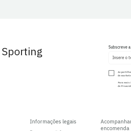
 Sporting
Subscreve a
Ao partilha
de marketin
Para mais i
de Privacid
Informações legais
Acompanha
encomenda