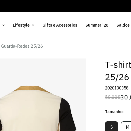
Lifestyle
Gifts e Acessórios
Summer '26
Saldos
no Guarda-Redes 25/26
T-shir
25/26
2020130358
30,
50,00€
Preço
Preço
regular
de
Tamanho:
venda
S
M
Variante
V