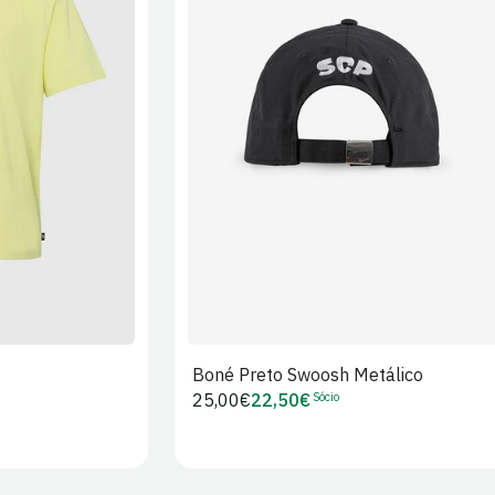
XL
2XL
S/M
M/L
L/XL
Boné Preto Swoosh Metálico
Sócio
Preço
25,00€
22,50€
Preço
regular
de
Sócio