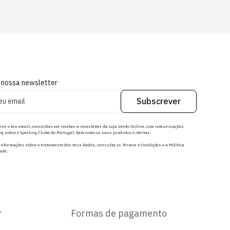
 nossa newsletter
Subscrever
res o teu email, concordas em receber a newsletter da Loja Verde Online, com comunicações
g sobre o Sporting Clube de Portugal, bem como os seus produtos e ofertas.
nformações sobre o tratamento dos teus dados, consulta os Termos e Condições e a Política
ade.
r
Formas de pagamento