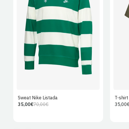
S
M
L
XL
2XL
Sweat Nike Listada
T-shir
35,00€
70,00€
Preço
35,00
Preço
Preço
regula
regular
de
venda