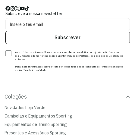
Subscreve a nossa newsletter
Subscrever
Ao partilhares o teu email, concordas em receber a newsletter da Loja Verde Online, com
comunicações de marketing sobre o Sporting Clube de Portugal, bem como os seus produtos
e ofertas.
Para mais informações sobre o tratamento dos teus dados, consulta os Termos e Condições
e a Política de Privacidade.
Coleções
Novidades Loja Verde
Camisolas e Equipamentos Sporting
Equipamentos de Treino Sporting
Presentes e Acessórios Sporting