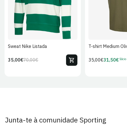
Sweat Nike Listada
T-shirt Medium Oli
Sócio
35,00€
70,00€
Preço
35,00€
31,50€
Preço
Preço
Preço
regular
regular
de
de
venda
Sócio
Junta-te à comunidade Sporting