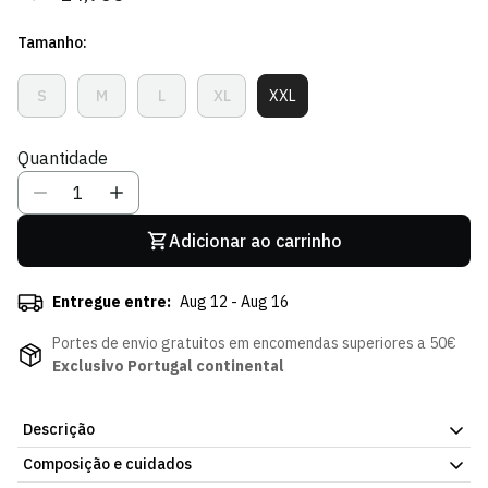
regular
de
Tamanho:
venda
S
M
L
XL
XXL
Variante
Variante
Variante
Variante
Variante
Esgotada
Esgotada
Esgotada
Esgotada
Esgotada
Ou
Ou
Ou
Ou
Ou
Quantidade
Indisponível
Indisponível
Indisponível
Indisponível
Indisponível
Adicionar ao carrinho
Entregue entre:
Aug 12 - Aug 16
Portes de envio gratuitos em encomendas superiores a 50€
Exclusivo Portugal continental
Descrição
Composição e cuidados
Simples e inconfundível. A T-shirt Swoosh Branca do Sporting CP