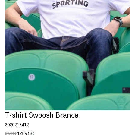
T-shirt Swoosh Branca
2020213412
14,95€
29,90€
Preço
Preço