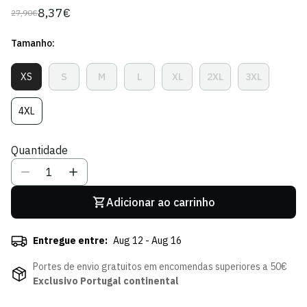
8,37€
27,90€
Preço
Preço
regular
de
Tamanho:
venda
XS
S
M
L
XL
2XL
3XL
Variante
Variante
Variante
Variante
Variante
Variante
Variante
Esgotada
Esgotada
Esgotada
Esgotada
Esgotada
Esgotada
Esgotada
Ou
Ou
Ou
Ou
Ou
Ou
Ou
4XL
Variante
Indisponível
Indisponível
Indisponível
Indisponível
Indisponível
Indisponível
Indisponíve
Esgotada
Ou
Quantidade
Indisponível
Adicionar ao carrinho
Entregue entre:
Aug 12 - Aug 16
Portes de envio gratuitos em encomendas superiores a 50€
Exclusivo Portugal continental