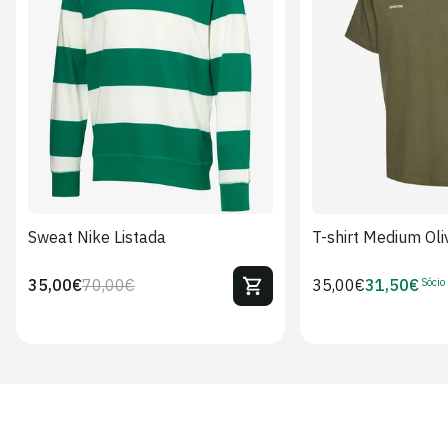
S
M
L
XL
2XL
S
M
L
Sweat Nike Listada
T-shirt Medium Oli
Sócio
35,00€
70,00€
Preço
35,00€
31,50€
Preço
Preço
Preço
regular
regular
de
de
venda
Sócio