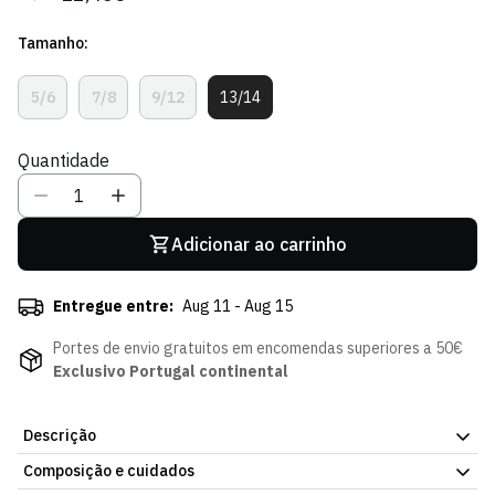
regular
de
Tamanho:
venda
5/6
7/8
9/12
13/14
Variante
Variante
Variante
Variante
Esgotada
Esgotada
Esgotada
Esgotada
Ou
Ou
Ou
Ou
Quantidade
Indisponível
Indisponível
Indisponível
Indisponível
Adicionar ao carrinho
Entregue entre:
Aug 11 - Aug 15
Portes de envio gratuitos em encomendas superiores a 50€
Exclusivo Portugal continental
Descrição
Composição e cuidados
Para os leõezinhos que vestem o Sporting CP com muito orgulho.