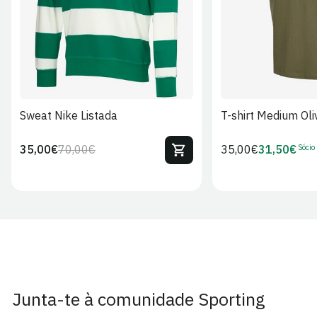
Sweat Nike Listada
T-shirt Medium Oli
Sócio
35,00€
70,00€
Preço
35,00€
31,50€
Preço
Preço
Preço
regular
regular
de
de
venda
Sócio
Junta-te à comunidade Sporting