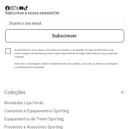
Subscreve a nossa newsletter
Subscrever
Ao partilhares o teu email, concordas em receber a newsletter da Loja Verde Online, com
comunicações de marketing sobre o Sporting Clube de Portugal, bem como os seus produtos
e ofertas.
Para mais informações sobre o tratamento dos teus dados, consulta os Termos e Condições
e a Política de Privacidade.
Coleções
Novidades Loja Verde
Camisolas e Equipamentos Sporting
Equipamentos de Treino Sporting
Presentes e Acessórios Sporting