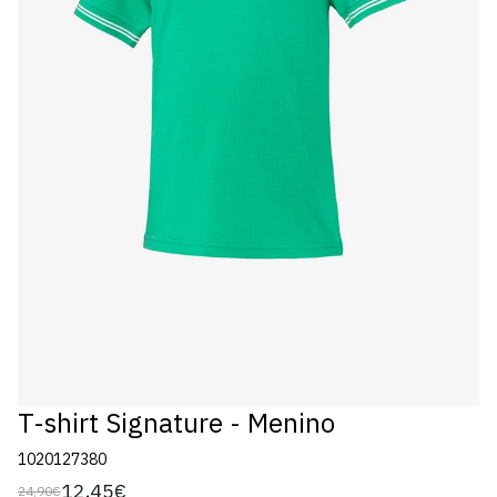
T-shirt Signature - Menino
1020127380
12,45€
24,90€
Preço
Preço