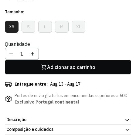
regular
de
Tamanho:
venda
XS
S
L
M
XL
Variante
Variante
Variante
Variante
Variante
Esgotada
Esgotada
Esgotada
Esgotada
Esgotada
Ou
Ou
Ou
Ou
Ou
Quantidade
Indisponível
Indisponível
Indisponível
Indisponível
Indisponível
Adicionar ao carrinho
Entregue entre:
Aug 13 - Aug 17
Portes de envio gratuitos em encomendas superiores a 50€
Exclusivo Portugal continental
Descrição
Composição e cuidados
T-shirt Rosa Swoosh - Mulher. Uma peça fácil de usar, dentro ou