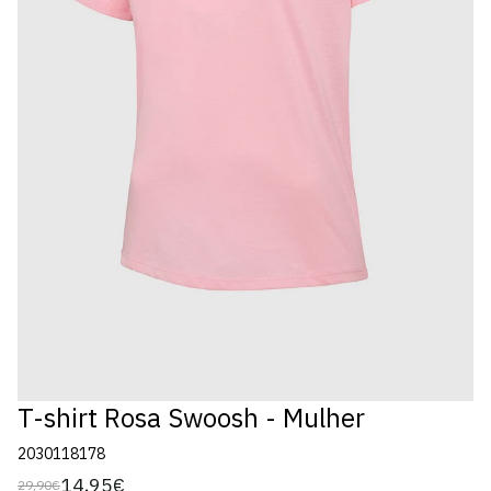
T-shirt Rosa Swoosh - Mulher
2030118178
14,95€
29,90€
Preço
Preço