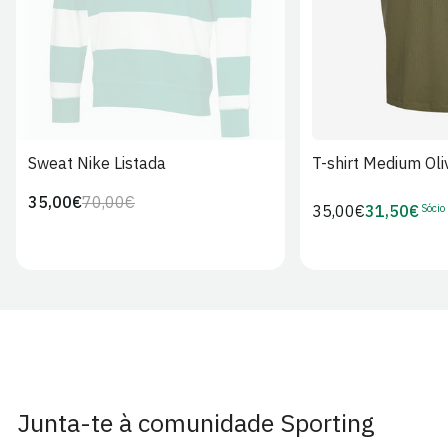
Sweat Nike Listada
T-shirt Medium Oli
35,00€
70,00€
Preço
Preço
Sócio
Preço
35,00€
31,50€
Preço
regular
de
regular
de
venda
Sócio
Junta-te à comunidade Sporting