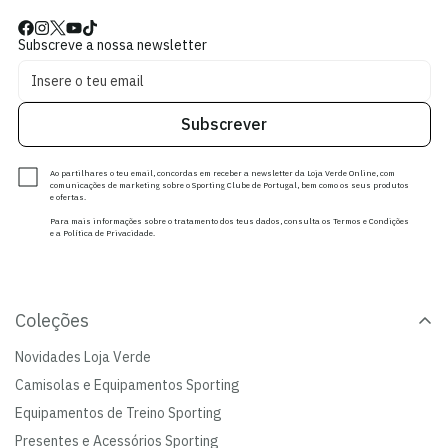
Subscreve a nossa newsletter
Subscrever
Ao partilhares o teu email, concordas em receber a newsletter da Loja Verde Online, com
comunicações de marketing sobre o Sporting Clube de Portugal, bem como os seus produtos
e ofertas.
Para mais informações sobre o tratamento dos teus dados, consulta os Termos e Condições
e a Política de Privacidade.
Coleções
Novidades Loja Verde
Camisolas e Equipamentos Sporting
Equipamentos de Treino Sporting
Presentes e Acessórios Sporting