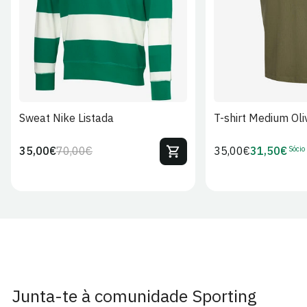
Sweat Nike Listada
T-shirt Medium Oli
Sócio
35,00€
70,00€
Preço
35,00€
31,50€
Preço
Preço
Preço
regular
regular
de
de
venda
Sócio
Junta-te à comunidade Sporting