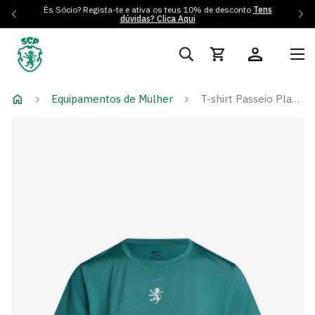
És Sócio? Regista-te e ativa os teus 10% de desconto
Tens
dúvidas? Clica Aqui
Equipamentos de Mulher
T-shirt Passeio Player 24/25 - Mulher