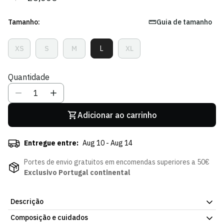
regular
de
venda
Tamanho:
Guia de tamanho
XS
S
M
L
XL
Variante
Variante
Variante
Variante
Variante
Esgotada
Esgotada
Esgotada
Esgotada
Esgotada
Ou
Ou
Ou
Ou
Ou
Quantidade
Indisponível
Indisponível
Indisponível
Indisponível
Indisponível
Adicionar ao carrinho
Entregue entre:
Aug 10 - Aug 14
Portes de envio gratuitos em encomendas superiores a 50€
Exclusivo Portugal continental
Descrição
Composição e cuidados
Saí em estilo com o Equipamento de Passeio do Sporting.