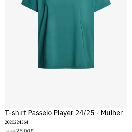
T-shirt Passeio Player 24/25 - Mulher
2020224364
25,00€
50,00€
Preço
Preço