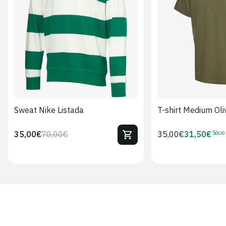
S
M
L
XL
2XL
S
M
L
Sweat Nike Listada
T-shirt Medium Oli
Sócio
35,00€
70,00€
Preço
35,00€
31,50€
Preço
Preço
Preço
regular
regular
de
de
venda
Sócio