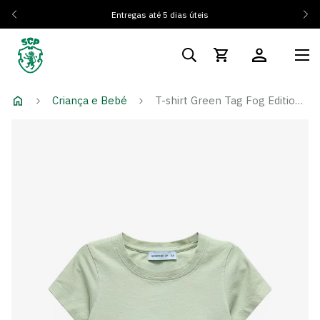
Entregas até 5 dias úteis
Criança e Bebé
T-shirt Green Tag Fog Edition - Menina