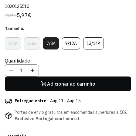
1020125510
5,97€
19,90€
Preço
Preço
regular
de
Tamanho:
venda
3/4A
5/6A
7/8A
9/12A
13/14A
Variante
Variante
Variante
Variante
Variante
Esgotada
Esgotada
Esgotada
Esgotada
Esgotada
Ou
Ou
Ou
Ou
Ou
Quantidade
Indisponível
Indisponível
Indisponível
Indisponível
Indisponível
Adicionar ao carrinho
Entregue entre:
Aug 11 - Aug 15
Portes de envio gratuitos em encomendas superiores a 50€
Exclusivo Portugal continental