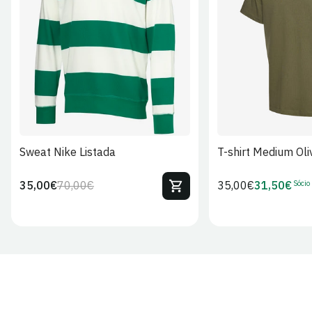
S
M
L
XL
2XL
S
M
L
Sweat Nike Listada
T-shirt Medium Oli
Sócio
35,00€
70,00€
Preço
35,00€
31,50€
Preço
Preço
Preço
regular
regular
de
de
venda
Sócio