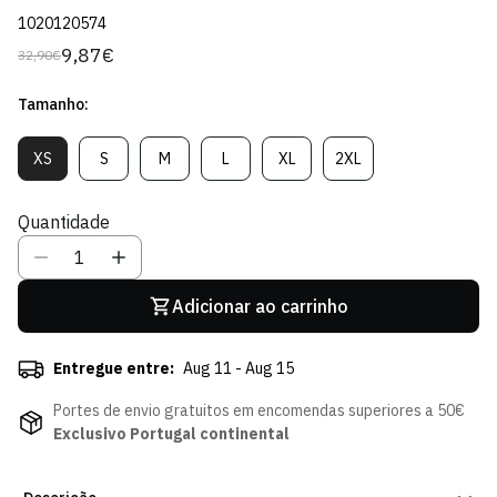
1020120574
9,87€
32,90€
Preço
Preço
regular
de
Tamanho:
venda
XS
S
M
L
XL
2XL
Variante
Variante
Variante
Variante
Variante
Variante
Esgotada
Esgotada
Esgotada
Esgotada
Esgotada
Esgotada
Ou
Ou
Ou
Ou
Ou
Ou
Quantidade
Indisponível
Indisponível
Indisponível
Indisponível
Indisponível
Indisponível
Adicionar ao carrinho
Entregue entre:
Aug 11 - Aug 15
Portes de envio gratuitos em encomendas superiores a 50€
Exclusivo Portugal continental