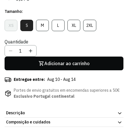
regular
de
Tamanho:
venda
XS
S
M
L
XL
2XL
Variante
Variante
Variante
Variante
Variante
Variante
Esgotada
Esgotada
Esgotada
Esgotada
Esgotada
Esgotada
Ou
Ou
Ou
Ou
Ou
Ou
Quantidade
Indisponível
Indisponível
Indisponível
Indisponível
Indisponível
Indisponível
Adicionar ao carrinho
Entregue entre:
Aug 10 - Aug 14
Portes de envio gratuitos em encomendas superiores a 50€
Exclusivo Portugal continental
Descrição
Composição e cuidados
T-SHIRT (CROP TOP) AGILE EDITION XS-M 2324-MP11289PT