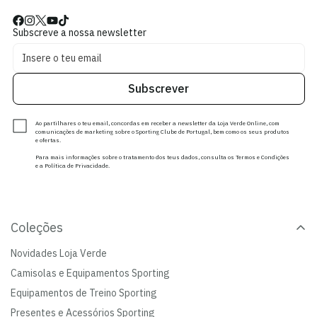
Subscreve a nossa newsletter
Subscrever
Ao partilhares o teu email, concordas em receber a newsletter da Loja Verde Online, com
comunicações de marketing sobre o Sporting Clube de Portugal, bem como os seus produtos
e ofertas.
Para mais informações sobre o tratamento dos teus dados, consulta os Termos e Condições
e a Política de Privacidade.
Coleções
Novidades Loja Verde
Camisolas e Equipamentos Sporting
Equipamentos de Treino Sporting
Presentes e Acessórios Sporting