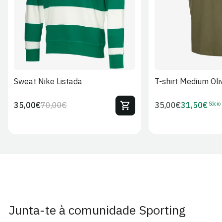
Sweat Nike Listada
T-shirt Medium Oli
Sócio
35,00€
70,00€
Preço
35,00€
31,50€
Preço
Preço
Preço
regular
regular
de
de
venda
Sócio
Junta-te à comunidade Sporting