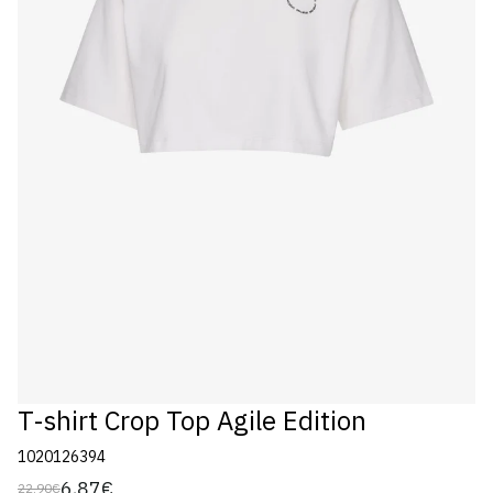
T-shirt Crop Top Agile Edition
1020126394
6,87€
22,90€
Preço
Preço