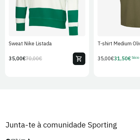
Sweat Nike Listada
T-shirt Medium Oli
Sócio
35,00€
70,00€
Preço
35,00€
31,50€
Preço
Preço
Preço
regular
regular
de
de
venda
Sócio
Junta-te à comunidade Sporting