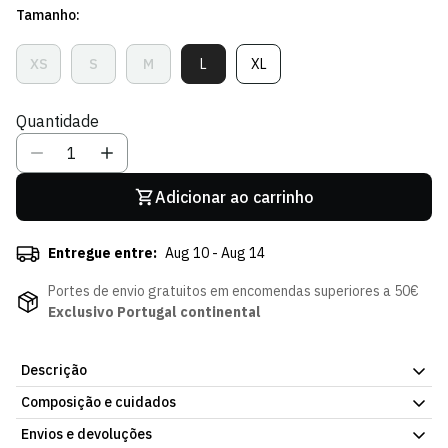
Tamanho:
venda
XS
S
M
L
XL
Variante
Variante
Variante
Variante
Variante
Esgotada
Esgotada
Esgotada
Esgotada
Esgotada
Ou
Ou
Ou
Ou
Ou
Quantidade
Indisponível
Indisponível
Indisponível
Indisponível
Indisponível
Adicionar ao carrinho
Entregue entre:
Aug 10 - Aug 14
Portes de envio gratuitos em encomendas superiores a 50€
Exclusivo Portugal continental
Descrição
Composição e cuidados
T-shirt Crop Grace Branca. Peça simples, pensada para o dia a
dia. Acabamento pensado para resistir à lavagem frequente. Já
Envios e devoluções
Composição: