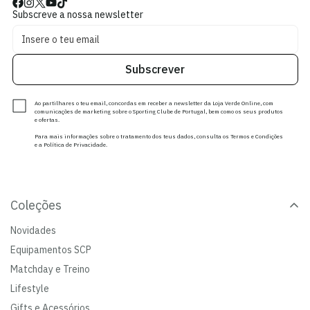
Subscreve a nossa newsletter
Subscrever
Ao partilhares o teu email, concordas em receber a newsletter da Loja Verde Online, com
comunicações de marketing sobre o Sporting Clube de Portugal, bem como os seus produtos
e ofertas.
Para mais informações sobre o tratamento dos teus dados, consulta os Termos e Condições
e a Política de Privacidade.
Coleções
Novidades
Equipamentos SCP
Matchday e Treino
Lifestyle
Gifts e Acessórios