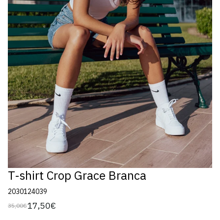
T-shirt Crop Grace Branca
2030124039
17,50€
35,00€
Preço
Preço
regular
de