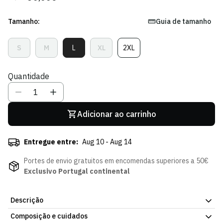
regular
de
venda
Tamanho:
Guia de tamanho
S
M
L
XL
2XL
Variante
Variante
Variante
Variante
Variante
Esgotada
Esgotada
Esgotada
Esgotada
Esgotada
Ou
Ou
Ou
Ou
Ou
Quantidade
Indisponível
Indisponível
Indisponível
Indisponível
Indisponível
Adicionar ao carrinho
Entregue entre:
Aug 10 - Aug 14
Portes de envio gratuitos em encomendas superiores a 50€
Exclusivo Portugal continental
Descrição
Composição e cuidados
Prepara-te como os jogadores do Sporting CP com a T-