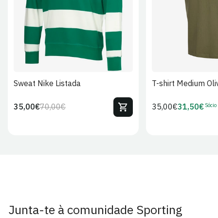
Sweat Nike Listada
T-shirt Medium Oli
Sócio
35,00€
70,00€
Preço
35,00€
31,50€
Preço
Preço
Preço
regular
regular
de
de
venda
Sócio
Junta-te à comunidade Sporting