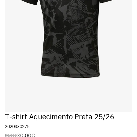
T-shirt Aquecimento Preta 25/26
2020330275
30,00€
50,00€
Preço
Preço