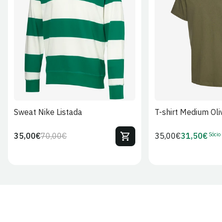
S
M
L
XL
2XL
S
M
L
Sweat Nike Listada
T-shirt Medium Oli
Sócio
35,00€
70,00€
Preço
35,00€
31,50€
Preço
Preço
Preço
regular
regular
de
de
venda
Sócio