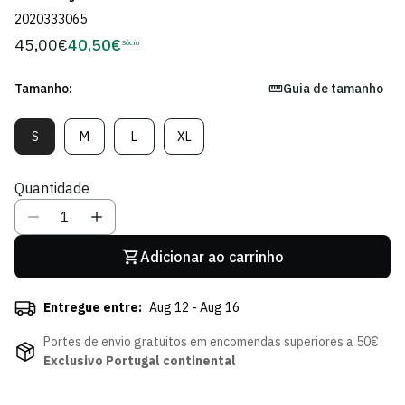
2020333065
45,00€
40,50€
Preço
Sócio
Preço
regular
de
Sócio
Tamanho:
Guia de tamanho
S
M
L
XL
Variante
Variante
Variante
Variante
Esgotada
Esgotada
Esgotada
Esgotada
Ou
Ou
Ou
Ou
Quantidade
Indisponível
Indisponível
Indisponível
Indisponível
Adicionar ao carrinho
Entregue entre:
Aug 12 - Aug 16
Portes de envio gratuitos em encomendas superiores a 50€
Exclusivo Portugal continental