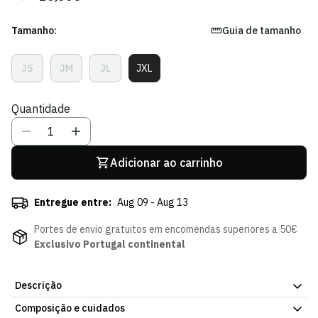
regular
de
venda
Tamanho:
Guia de tamanho
JS
JM
JL
JXL
Variante
Variante
Variante
Variante
Esgotada
Esgotada
Esgotada
Esgotada
Ou
Ou
Ou
Ou
Quantidade
Indisponível
Indisponível
Indisponível
Indisponível
Adicionar ao carrinho
Entregue entre:
Aug 09 - Aug 13
Portes de envio gratuitos em encomendas superiores a 50€
Exclusivo Portugal continental
Descrição
Composição e cuidados
A t-shirt de aquecimento para a época 24/25 tem um corte