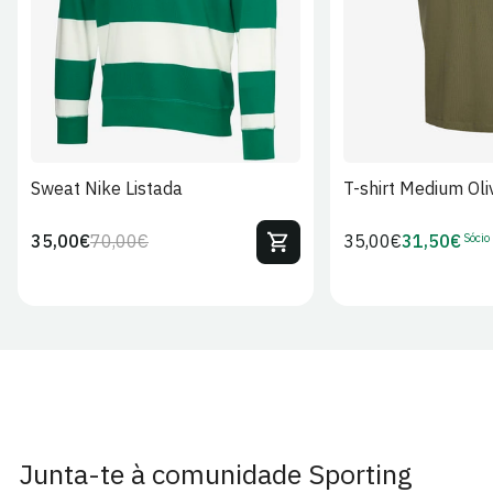
Sweat Nike Listada
T-shirt Medium Oli
Sócio
35,00€
70,00€
Preço
35,00€
31,50€
Preço
Preço
Preço
regular
regular
de
de
venda
Sócio
Junta-te à comunidade Sporting