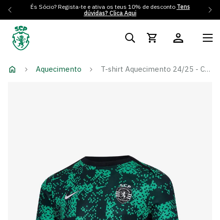
És Sócio? Regista-te e ativa os teus 10% de desconto
Tens
dúvidas? Clica Aqui
Aquecimento
T-shirt Aquecimento 24/25 - Criança