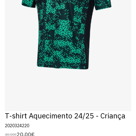
T-shirt Aquecimento 24/25 - Criança
2020324220
20,00€
40,00€
Preço
Preço