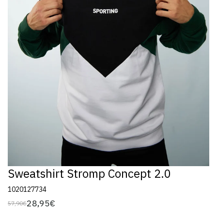
Sweatshirt Stromp Concept 2.0
1020127734
28,95€
57,90€
Preço
Preço
regular
de