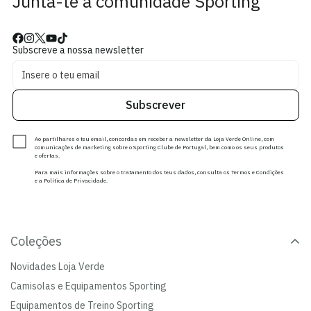
Junta-te à comunidade Sporting
Subscreve a nossa newsletter
Subscrever
Ao partilhares o teu email, concordas em receber a newsletter da Loja Verde Online, com
comunicações de marketing sobre o Sporting Clube de Portugal, bem como os seus produtos
e ofertas.
Para mais informações sobre o tratamento dos teus dados, consulta os Termos e Condições
e a Política de Privacidade.
Coleções
Novidades Loja Verde
Camisolas e Equipamentos Sporting
Equipamentos de Treino Sporting