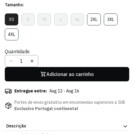
Tamanho:
venda
XS
S
M
L
XL
2XL
3XL
Variante
Variante
Variante
Variante
Variante
Variante
Variante
Esgotada
Esgotada
Esgotada
Esgotada
Esgotada
Esgotada
Esgotada
Ou
Ou
Ou
Ou
Ou
Ou
Ou
4XL
Variante
Indisponível
Indisponível
Indisponível
Indisponível
Indisponível
Indisponível
Indisponível
Esgotada
Ou
Quantidade
Indisponível
Adicionar ao carrinho
Entregue entre:
Aug 12 - Aug 16
Portes de envio gratuitos em encomendas superiores a 50€
Exclusivo Portugal continental
Descrição