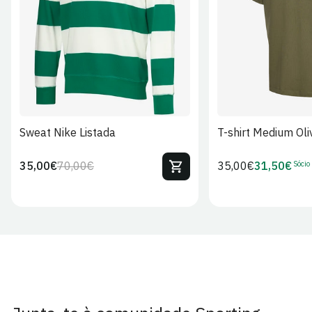
S
M
L
XL
2XL
S
M
L
Sweat Nike Listada
T-shirt Medium Oli
Sócio
35,00€
70,00€
Preço
35,00€
31,50€
Preço
Preço
Preço
regular
regular
de
de
venda
Sócio