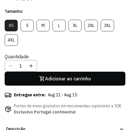
regular
de
Tamanho:
venda
XS
S
M
L
XL
2XL
3XL
Variante
Variante
Variante
Variante
Variante
Variante
Variante
Esgotada
Esgotada
Esgotada
Esgotada
Esgotada
Esgotada
Esgotada
Ou
Ou
Ou
Ou
Ou
Ou
Ou
4XL
Variante
Indisponível
Indisponível
Indisponível
Indisponível
Indisponível
Indisponível
Indisponível
Esgotada
Ou
Quantidade
Indisponível
Adicionar ao carrinho
Entregue entre:
Aug 11 - Aug 15
Portes de envio gratuitos em encomendas superiores a 50€
Exclusivo Portugal continental
Descrição