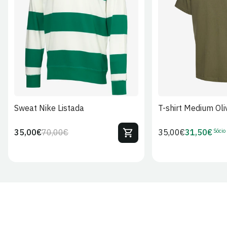
S
M
L
XL
2XL
S
M
L
Sweat Nike Listada
T-shirt Medium Oli
Sócio
35,00€
70,00€
Preço
35,00€
31,50€
Preço
Preço
Preço
regular
regular
de
de
venda
Sócio