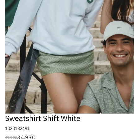
Sweatshirt Shift White
1020132491
34,93€
49,90€
Preço
Preço