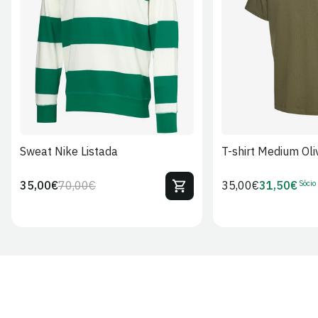
S
M
L
XL
2XL
S
M
L
Sweat Nike Listada
T-shirt Medium Oli
Sócio
35,00€
70,00€
Preço
35,00€
31,50€
Preço
Preço
Preço
regular
regular
de
de
venda
Sócio