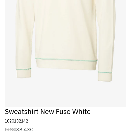
Sweatshirt New Fuse White
1020132142
38,43€
54,90€
Preço
Preço