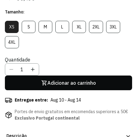
regular
de
Tamanho:
venda
XS
S
M
L
XL
2XL
3XL
Variante
Variante
Variante
Variante
Variante
Variante
Variante
Esgotada
Esgotada
Esgotada
Esgotada
Esgotada
Esgotada
Esgotada
Ou
Ou
Ou
Ou
Ou
Ou
Ou
4XL
Variante
Indisponível
Indisponível
Indisponível
Indisponível
Indisponível
Indisponível
Indisponível
Esgotada
Ou
Quantidade
Indisponível
Adicionar ao carrinho
Entregue entre:
Aug 10 - Aug 14
Portes de envio gratuitos em encomendas superiores a 50€
Exclusivo Portugal continental
Descrição