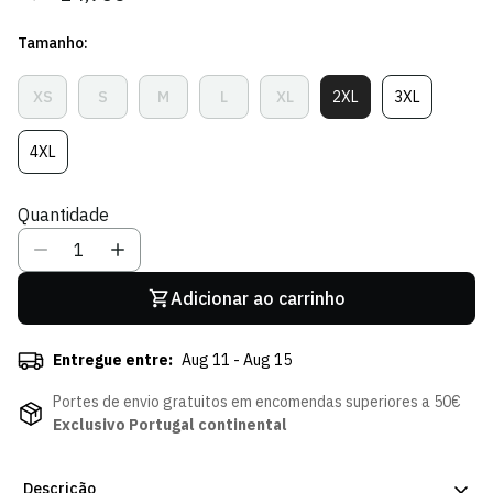
regular
de
Tamanho:
venda
XS
S
M
L
XL
2XL
3XL
Variante
Variante
Variante
Variante
Variante
Variante
Variante
Esgotada
Esgotada
Esgotada
Esgotada
Esgotada
Esgotada
Esgotada
Ou
Ou
Ou
Ou
Ou
Ou
Ou
4XL
Variante
Indisponível
Indisponível
Indisponível
Indisponível
Indisponível
Indisponível
Indisponível
Esgotada
Ou
Quantidade
Indisponível
Adicionar ao carrinho
Entregue entre:
Aug 11 - Aug 15
Portes de envio gratuitos em encomendas superiores a 50€
Exclusivo Portugal continental
Descrição