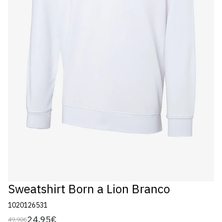
Sweatshirt Born a Lion Branco
1020126531
24,95€
49,90€
Preço
Preço