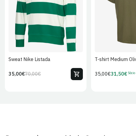
S
M
L
XL
2XL
S
M
L
Sweat Nike Listada
T-shirt Medium Oli
Sócio
35,00€
70,00€
Preço
35,00€
31,50€
Preço
Preço
Preço
regular
regular
de
de
venda
Sócio