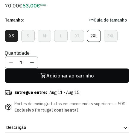
70,00€
63,00€
Preço
Sócio
Preço
regular
de
Sócio
Tamanho:
Guia de tamanho
XS
S
M
L
XL
2XL
3XL
Variante
Variante
Variante
Variante
Variante
Variante
Variante
Esgotada
Esgotada
Esgotada
Esgotada
Esgotada
Esgotada
Esgotada
Ou
Ou
Ou
Ou
Ou
Ou
Ou
Quantidade
Indisponível
Indisponível
Indisponível
Indisponível
Indisponível
Indisponível
Indisponíve
Adicionar ao carrinho
Entregue entre:
Aug 11 - Aug 15
Portes de envio gratuitos em encomendas superiores a 50€
Exclusivo Portugal continental
Descrição