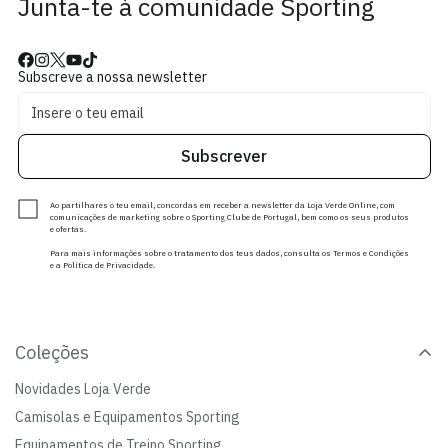
Junta-te à comunidade Sporting
Subscreve a nossa newsletter
Subscrever
Ao partilhares o teu email, concordas em receber a newsletter da Loja Verde Online, com
comunicações de marketing sobre o Sporting Clube de Portugal, bem como os seus produtos
e ofertas.
Para mais informações sobre o tratamento dos teus dados, consulta os Termos e Condições
e a Política de Privacidade.
Coleções
Novidades Loja Verde
Camisolas e Equipamentos Sporting
Equipamentos de Treino Sporting