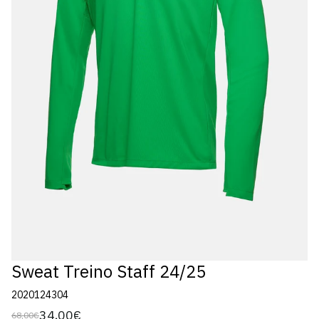
Sweat Treino Staff 24/25
2020124304
34,00€
68,00€
Preço
Preço