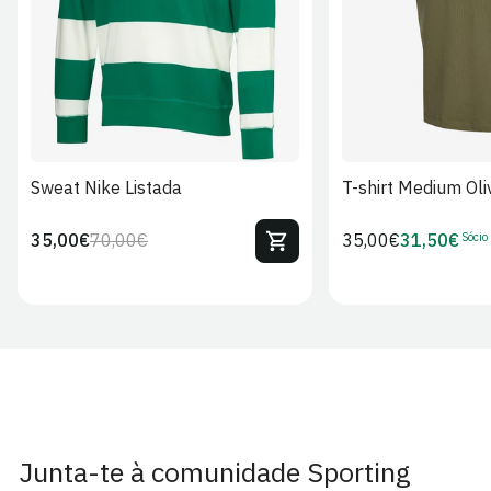
Sweat Nike Listada
T-shirt Medium Oli
Sócio
35,00€
70,00€
Preço
35,00€
31,50€
Preço
Preço
Preço
regular
regular
de
de
venda
Sócio
Junta-te à comunidade Sporting