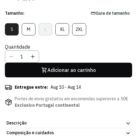
regular
de
venda
Tamanho:
Guia de tamanho
S
M
L
XL
2XL
Variante
Variante
Variante
Variante
Variante
Esgotada
Esgotada
Esgotada
Esgotada
Esgotada
Ou
Ou
Ou
Ou
Ou
Quantidade
Indisponível
Indisponível
Indisponível
Indisponível
Indisponível
Adicionar ao carrinho
Entregue entre:
Aug 10 - Aug 14
Portes de envio gratuitos em encomendas superiores a 50€
Exclusivo Portugal continental
Descrição
Composição e cuidados
Sweat Treino Staff 24/25, com o emblema do Sporting Clube de