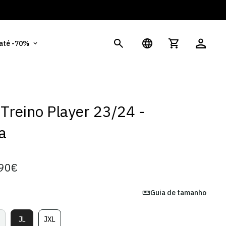
És
 até -70%
Treino Player 23/24 -
a
90€
Guia de tamanho
JL
JXL
ariante
Variante
Variante