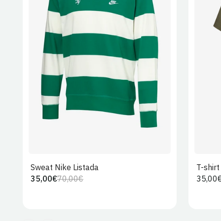
S
M
L
XL
2XL
Sweat Nike Listada
T-shir
35,00€
70,00€
Preço
35,00
Preço
Preço
regula
regular
de
venda