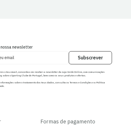
 nossa newsletter
Subscrever
res o teu email, concordas em receber a newsletter da Loja Verde Online, com comunicações
g sobre o Sporting Clube de Portugal, bem como os seus produtos e ofertas.
nformações sobre o tratamento dos teus dados, consulta os Termos e Condições e a Política
ade.
r
Formas de pagamento