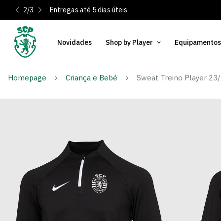
2
/
3
Entregas até 5 dias úteis
Novidades
Shop by Player
Equipamentos
Homepage
Criança e Bebé
Sweat Treino Player 23/