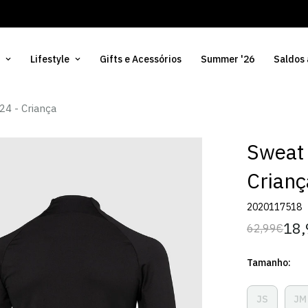
Lifestyle
Gifts e Acessórios
Summer '26
Saldos
24 - Criança
Sweat 
Crianç
2020117518
18,
62,99€
Preço
Preço
regular
de
Tamanho:
venda
JS
JM
Variante
V