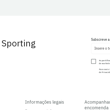
 Sporting
Subscreve a
Ao partilha
de marketin
Para mais i
de Privacid
Informações legais
Acompanha
encomenda