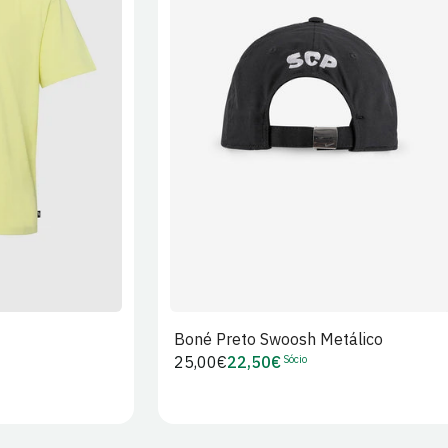
XL
2XL
S/M
M/L
L/XL
Boné Preto Swoosh Metálico
Sócio
Preço
25,00€
22,50€
Preço
regular
de
Sócio