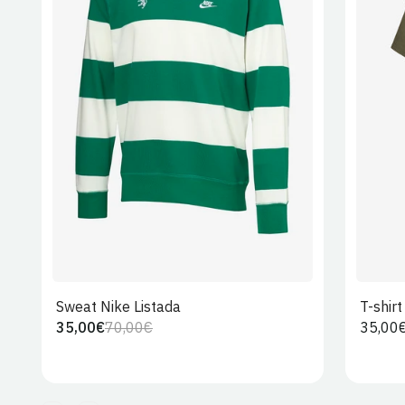
S
M
L
XL
2XL
Sweat Nike Listada
T-shir
35,00€
70,00€
Preço
35,00
Preço
Preço
regula
regular
de
venda