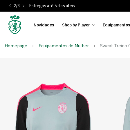
2
/
3
Entregas até 5 dias úteis
Novidades
Shop by Player
Equipamentos
Homepage
Equipamentos de Mulher
Sweat Treino 