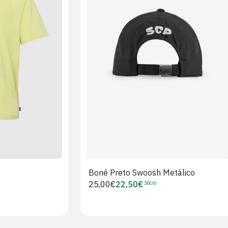
XL
2XL
S/M
M/L
L/XL
Boné Preto Swoosh Metálico
Sócio
Preço
25,00€
22,50€
Preço
regular
de
Sócio