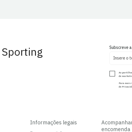
 Sporting
Subscreve a
Ao partilha
de marketin
Para mais i
de Privacid
Informações legais
Acompanha
encomenda