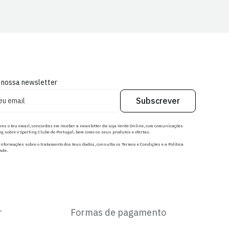
 nossa newsletter
Subscrever
res o teu email, concordas em receber a newsletter da Loja Verde Online, com comunicações
g sobre o Sporting Clube de Portugal, bem como os seus produtos e ofertas.
nformações sobre o tratamento dos teus dados, consulta os Termos e Condições e a Política
ade.
r
Formas de pagamento