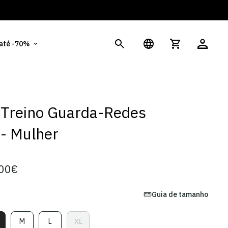
És
 até -70%
 Treino Guarda-Redes
- Mulher
00€
Guia de tamanho
M
L
XL
ariante
Variante
Variante
Variante