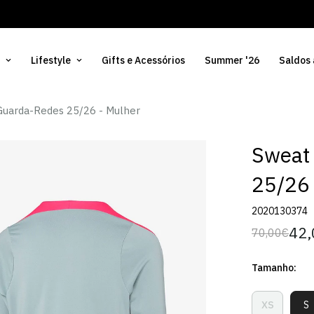
Lifestyle
Gifts e Acessórios
Summer '26
Saldos
Guarda-Redes 25/26 - Mulher
Sweat
25/26 
2020130374
42,
70,00€
Preço
Preço
regular
de
Tamanho:
venda
XS
S
Variante
V