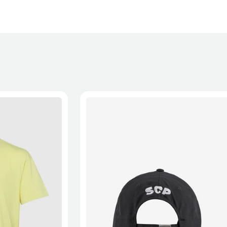
XL
2XL
S/M
M/L
L/XL