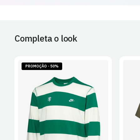
Completa o look
PROMOÇÃO - 50%
S
M
L
XL
2XL