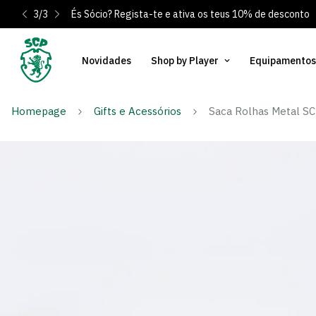
3
/
3
És Sócio? Regista-te e ativa os teus 10% de desconto
Novidades
Shop by Player
Equipamentos
Homepage
Gifts e Acessórios
Saca Rolhas Metal S