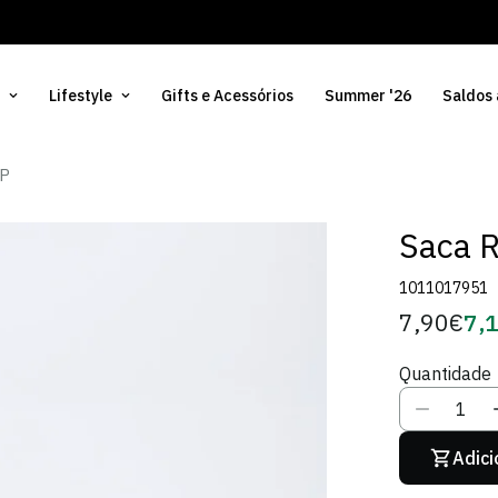
Lifestyle
Gifts e Acessórios
Summer '26
Saldos
CP
Saca R
1011017951
7,90€
7,
Preço
Pre
regular
de
Quantidade
Sóci
Adici