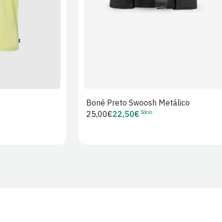
Boné Preto Swoosh Metálico
Sócio
Preço
25,00€
22,50€
Preço
regular
de
Sócio