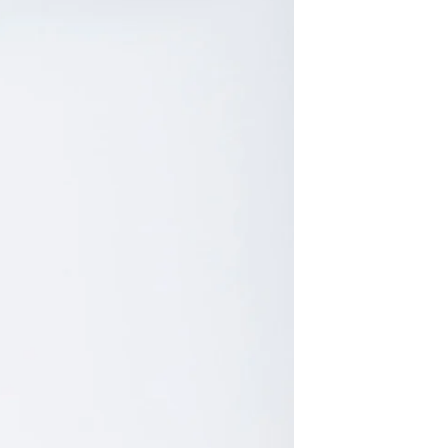
30 dias após
Artigos pers
Para mais in
Devoluções
.