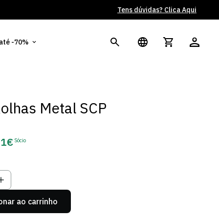
Tens dúvidas? Clica Aqui
Po
 até -70%
olhas Metal SCP
11€
Sócio
ço
o
onar ao carrinho