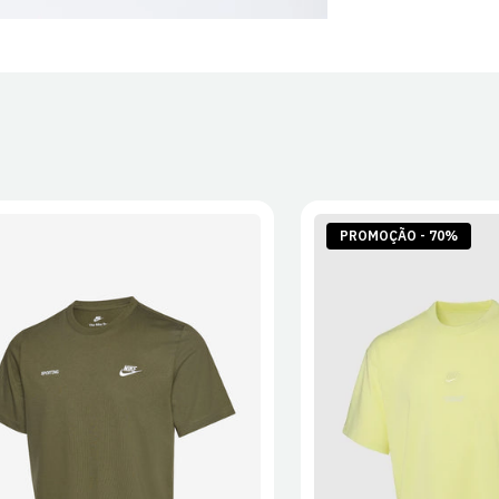
PROMOÇÃO - 70%
S
M
L
XL
2XL
S
M
L