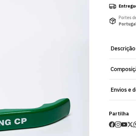
Entregu
Portes d
Portuga
Descrição
Saca Rolhas M
Composiçã
integrar em q
Envios e 
Envios
Partilha
Prazo estima
O valor dos p
Devoluções