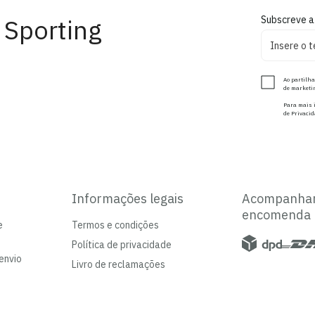
 Sporting
Subscreve a
Ao partilha
de marketin
Para mais i
de Privacid
Informações legais
Acompanha
encomenda
e
Termos e condições
Política de privacidade
envio
Livro de reclamações