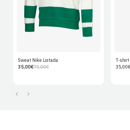
Sweat Nike Listada
T-shir
35,00€
70,00€
Preço
35,00
Preço
Preço
regula
regular
de
venda