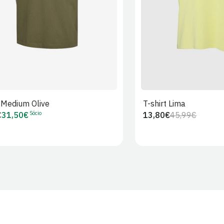
t Medium Olive
T-shirt Lima
Sócio
€
31,50€
13,80€
45,99€
Preço
Preço
Preço
r
de
regular
de
Sócio
venda