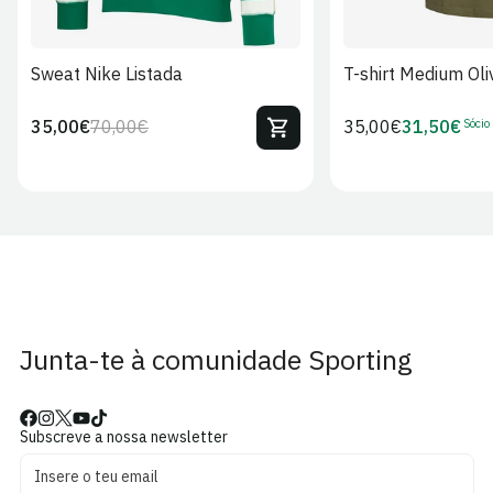
Sweat Nike Listada
T-shirt Medium Oli
Sócio
35,00€
70,00€
Preço
35,00€
31,50€
Preço
Preço
Preço
regular
regular
de
de
venda
Sócio
Junta-te à comunidade Sporting
Subscreve a nossa newsletter