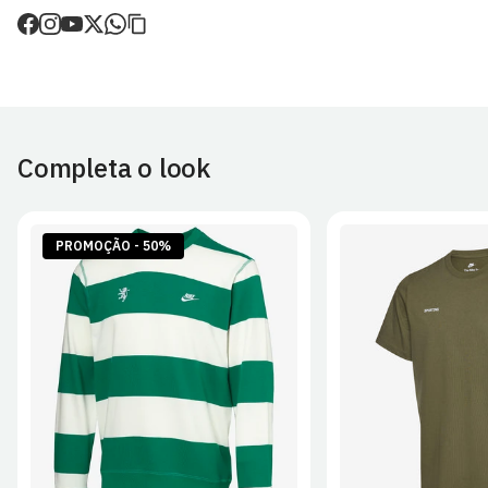
de envio.
O valor dos portes é calculado no checkout.
Devoluções
30 dias após a recepção da encomenda - aplicam-se
Termos e
Condições.
Completa o look
Artigos personalizados não podem ser devolvidos.
Para mais informações, consulta a página de
Métodos e Custos
de Envio
e
Devoluções
.
PROMOÇÃO - 50%
S
M
L
XL
2XL
S
M
L