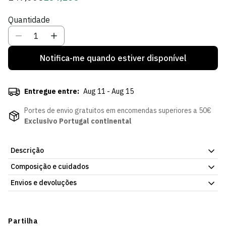
regular
de
Quantidade
Sócio
Notifica-me quando estiver disponível
Entregue entre:
Aug 11 - Aug 15
Portes de envio gratuitos em encomendas superiores a 50€
Exclusivo Portugal continental
Descrição
Composição e cuidados
Relógio Pulso Drum Chrono SCP, com o emblema do Sporting
Clube de Portugal. Peça discreta, para o dia a dia. Envio para
Envios e devoluções
Portugal e para o estrangeiro.
Envios
Prazo estimado de entrega varia consoante o destino e método
Partilha