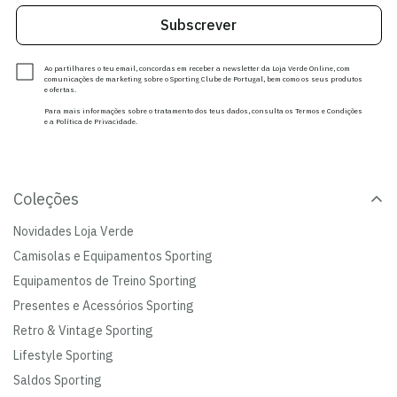
Subscrever
Ao partilhares o teu email, concordas em receber a newsletter da Loja Verde Online, com
comunicações de marketing sobre o Sporting Clube de Portugal, bem como os seus produtos
e ofertas.
Para mais informações sobre o tratamento dos teus dados, consulta os Termos e Condições
e a Política de Privacidade.
Coleções
Novidades Loja Verde
Camisolas e Equipamentos Sporting
Equipamentos de Treino Sporting
Presentes e Acessórios Sporting
Retro & Vintage Sporting
Lifestyle Sporting
Saldos Sporting