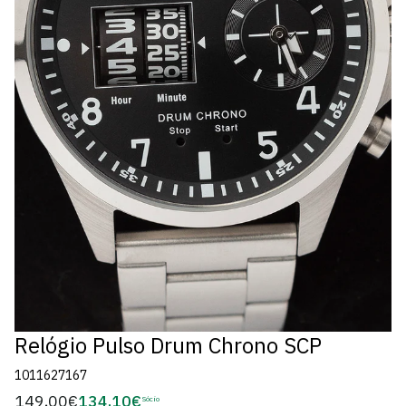
Relógio Pulso Drum Chrono SCP
1011627167
149,00€
134,10€
Preço
Sócio
Preço