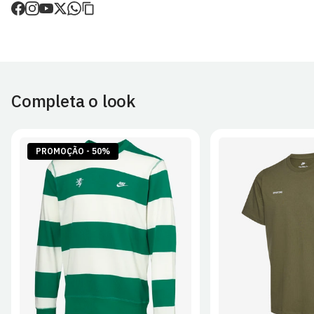
de envio.
O valor dos portes é calculado no checkout.
Devoluções
30 dias após a recepção da encomenda - aplicam-se
Termos e
Condições.
Completa o look
Artigos personalizados não podem ser devolvidos.
Para mais informações, consulta a página de
Métodos e Custos
de Envio
e
Devoluções
.
PROMOÇÃO - 50%
S
M
L
XL
2XL
S
M
L