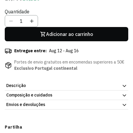
regular
de
Quantidade
Sócio
Adicionar ao carrinho
Entregue entre:
Aug 12 - Aug 16
Portes de envio gratuitos em encomendas superiores a 50€
Exclusivo Portugal continental
Descrição
Composição e cuidados
Marca o ritmo dos teus dias com o Relógio de Parede SCP do
Sporting CP. Com o emblema e as cores icónicas do clube em
Envios e devoluções
destaque, tem mecanismo silencioso de qualidade para qualquer
divisão de casa ou escritório. A peça de decoração indispensável
Envios
para o verdadeiro adepto leonino que quer o Sporting em cada
Prazo estimado de entrega varia consoante o destino e método
Partilha
canto do seu espaço.