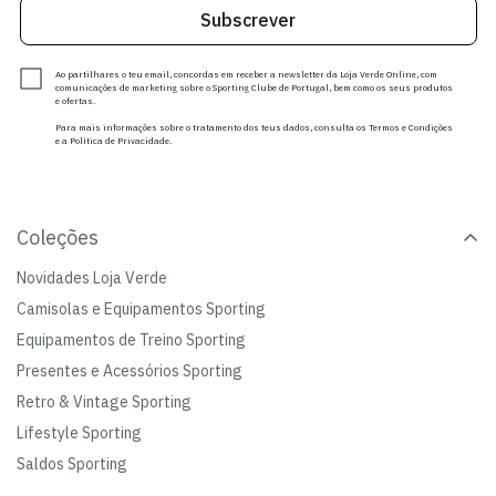
Subscrever
Ao partilhares o teu email, concordas em receber a newsletter da Loja Verde Online, com
comunicações de marketing sobre o Sporting Clube de Portugal, bem como os seus produtos
e ofertas.
Para mais informações sobre o tratamento dos teus dados, consulta os Termos e Condições
e a Política de Privacidade.
Coleções
Novidades Loja Verde
Camisolas e Equipamentos Sporting
Equipamentos de Treino Sporting
Presentes e Acessórios Sporting
Retro & Vintage Sporting
Lifestyle Sporting
Saldos Sporting