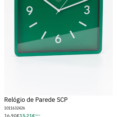
Relógio de Parede SCP
1011632426
16,90€
15,21€
Preço
Sócio
Preço