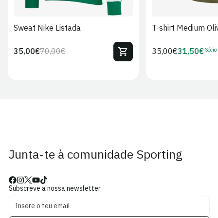
Sweat Nike Listada
T-shirt Medium Oli
Sócio
35,00€
70,00€
Preço
35,00€
31,50€
Preço
Preço
Preço
regular
regular
de
de
venda
Sócio
Junta-te à comunidade Sporting
Subscreve a nossa newsletter