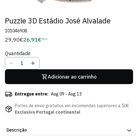
Puzzle 3D Estádio José Alvalade
101046908
29,90€
26,91€
Preço
Sócio
Preço
regular
de
Quantidade
Sócio
Adicionar ao carrinho
Entregue entre:
Aug 09 - Aug 13
Portes de envio gratuitos em encomendas superiores a 50€
Exclusivo Portugal continental
Descrição