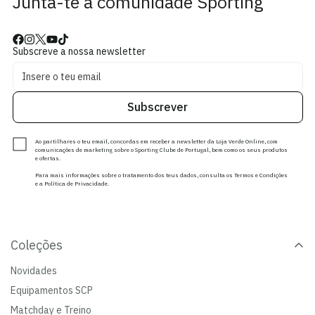
Junta-te à comunidade Sporting
Subscreve a nossa newsletter
Subscrever
Ao partilhares o teu email, concordas em receber a newsletter da Loja Verde Online, com
comunicações de marketing sobre o Sporting Clube de Portugal, bem como os seus produtos
e ofertas.
Para mais informações sobre o tratamento dos teus dados, consulta os Termos e Condições
e a Política de Privacidade.
Coleções
Novidades
Equipamentos SCP
Matchday e Treino