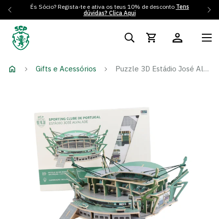
És Sócio? Regista-te e ativa os teus 10% de desconto
Tens
dúvidas? Clica Aqui
Gifts e Acessórios
Puzzle 3D Estádio José Alvalade