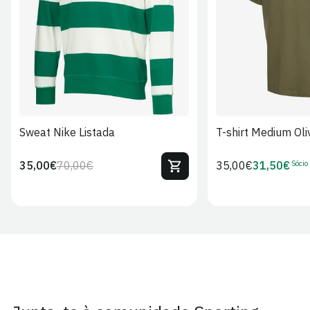
S
M
L
XL
2XL
S
M
L
Sweat Nike Listada
T-shirt Medium Oli
Sócio
35,00€
70,00€
Preço
35,00€
31,50€
Preço
Preço
Preço
regular
regular
de
de
venda
Sócio