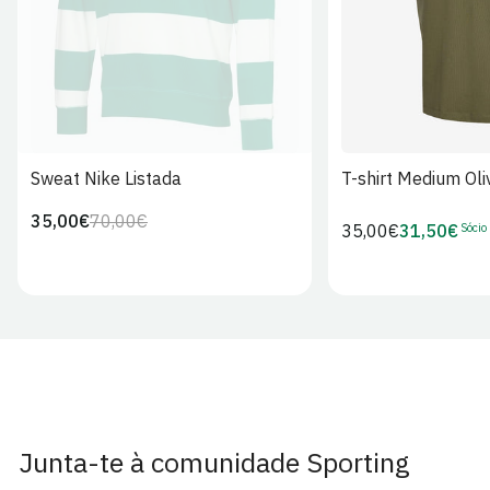
Sweat Nike Listada
T-shirt Medium Oli
35,00€
70,00€
Preço
Preço
Sócio
Preço
35,00€
31,50€
Preço
regular
de
regular
de
venda
Sócio
Junta-te à comunidade Sporting