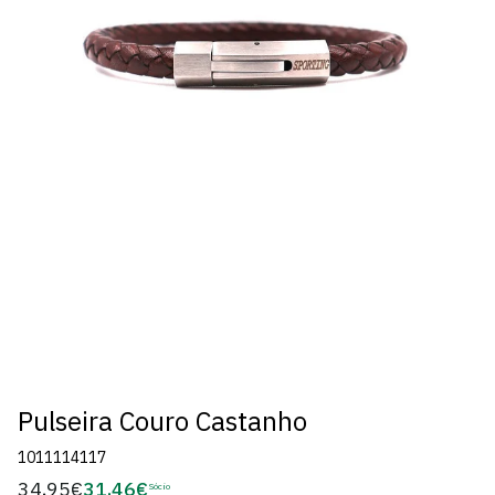
Pulseira Couro Castanho
1011114117
34,95€
31,46€
Preço
Sócio
Preço