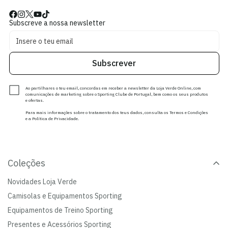
Subscreve a nossa newsletter
Subscrever
Ao partilhares o teu email, concordas em receber a newsletter da Loja Verde Online, com
comunicações de marketing sobre o Sporting Clube de Portugal, bem como os seus produtos
e ofertas.
Para mais informações sobre o tratamento dos teus dados, consulta os Termos e Condições
e a Política de Privacidade.
Coleções
Novidades Loja Verde
Camisolas e Equipamentos Sporting
Equipamentos de Treino Sporting
Presentes e Acessórios Sporting