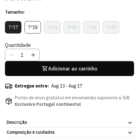
regular
de
Tamanho:
Sócio
Tº17
Tº18
Tº19
Tº20
Tº21
Tº22
Variante
Variante
Variante
Variante
Variante
Variante
Esgotada
Esgotada
Esgotada
Esgotada
Esgotada
Esgotada
Ou
Ou
Ou
Ou
Ou
Ou
Quantidade
Indisponível
Indisponível
Indisponível
Indisponível
Indisponível
Indisponível
Adicionar ao carrinho
Entregue entre:
Aug 13 - Aug 17
Portes de envio gratuitos em encomendas superiores a 50€
Exclusivo Portugal continental
Descrição
Composição e cuidados
Elegância e durabilidade num só acessório. A Pulseira de Couro